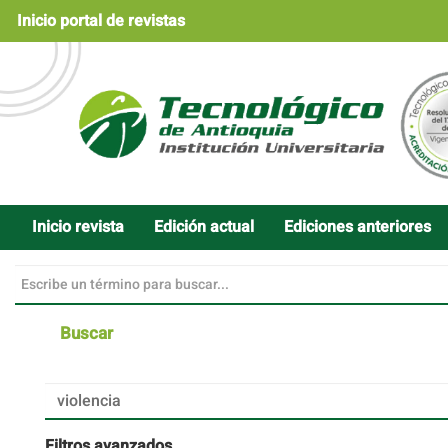
Navegación
Inicio portal de revistas
principal
Contenido
principal
Barra
lateral
Inicio revista
Edición actual
Ediciones anteriores
Buscar
Buscar
artículos
por
Filtros avanzados