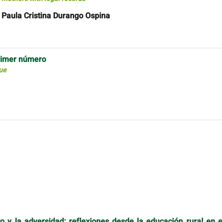
 Paula Cristina Durango Ospina
 primer número
sue
to y la adversidad: reflexiones desde la educación rural en e