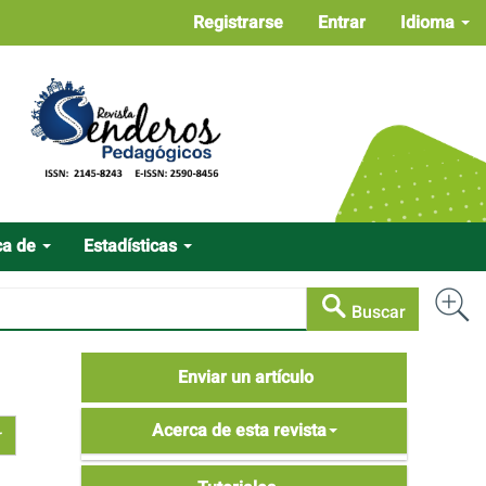
Registrarse
Entrar
Idioma
ca de
Estadísticas
Buscar
Enviar
Enviar un artículo
un
Acerca
artículo
Acerca de esta revista
de
Tutoriales