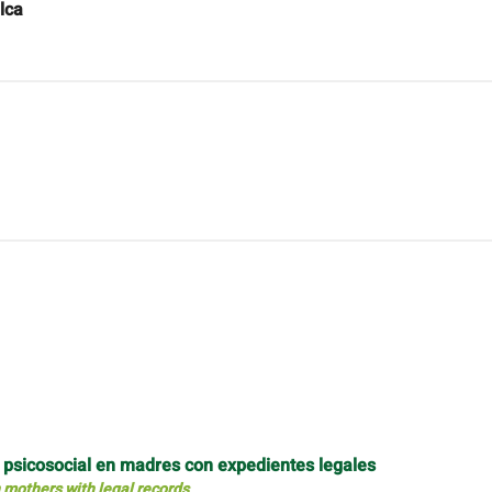
lca
go psicosocial en madres con expedientes legales
n mothers with legal records