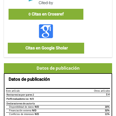
Citas en Crossref
0
Citas en Google Sholar
Datos de publicación
Datos de publicación
Este artículo
Otros artículos
Revisores/as por pares
2
2.4
Perfil evaluadores/as N/D
Declaraciones de autoría
Disponibilidad de datos
N/D
16%
Declaraciones de autoría
Este artículo
Otros artículos
Financiación externa
N/D
32%
Conflictos de intereses
N/D
11%