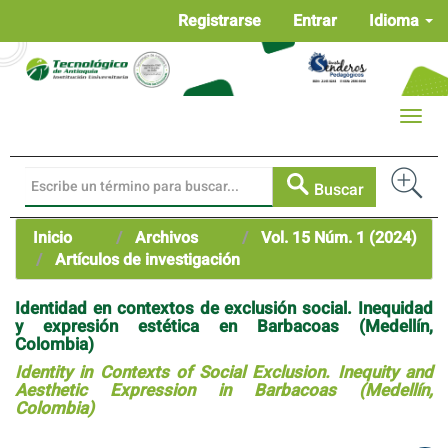
Navegación
Registrarse
Entrar
Idioma
principal
Contenido
principal
Barra
Toggle
lateral
naviga
Buscar
Inicio
Archivos
Vol. 15 Núm. 1 (2024)
Artículos de investigación
Identidad en contextos de exclusión social. Inequidad
y expresión estética en Barbacoas (Medellín,
Colombia)
Identity in Contexts of Social Exclusion. Inequity and
Aesthetic Expression in Barbacoas (Medellín,
Colombia)