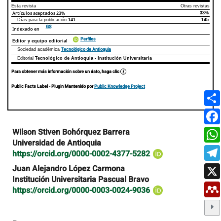
Esta revista
Otras revistas
Artículos aceptados
23%
33%
Días para la publicación
141
145
GS
Indexado en
Perfiles
Editor y equipo editorial
Tecnológico de Antioquia
Sociedad académica
Editorial
Tecnológico de Antioquia - Institución Universitaria
Para obtener más información sobre un dato, haga clic
Public Facts Label
- Plugin Mantenido por
Public Knowledge Project
Contenido
Wilson Stiven Bohórquez Barrera
principal
Universidad de Antioquia
del
https://orcid.org/0000-0002-4377-5282
artículo
Juan Alejandro López Carmona
Institución Universitaria Pascual Bravo
https://orcid.org/0000-0003-0024-9036