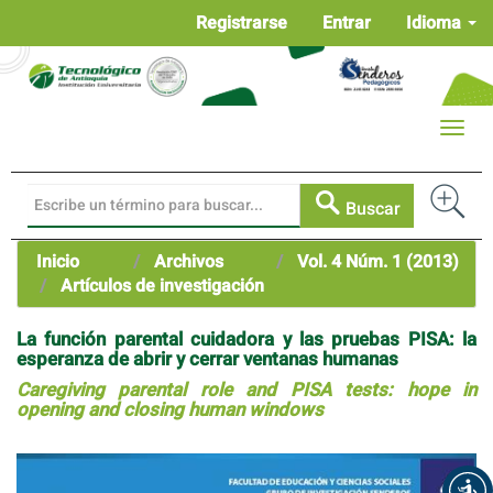
Navegación
Registrarse
Entrar
Idioma
principal
Contenido
principal
Barra
Toggle
lateral
naviga
Buscar
Inicio
Archivos
Vol. 4 Núm. 1 (2013)
Artículos de investigación
La función parental cuidadora y las pruebas PISA: la
esperanza de abrir y cerrar ventanas humanas
Caregiving parental role and PISA tests: hope in
opening and closing human windows
Barra
lateral