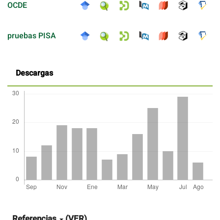
OCDE
pruebas PISA
Descargas
Detalles
del
artículo
Referencias
(VER)