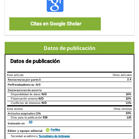
Citas en Google Sholar
Datos de publicación
Datos de publicación
Este artículo
Otros artículos
Revisores/as por pares
0
2.4
Perfil evaluadores/as N/D
Declaraciones de autoría
Disponibilidad de datos
N/D
16%
Declaraciones de autoría
Este artículo
Otros artículos
Financiación externa
N/D
32%
Conflictos de intereses
N/D
11%
Esta revista
Otras revistas
Artículos aceptados
23%
33%
Días para la publicación
938
145
GS
Indexado en
Perfiles
Editor y equipo editorial
Tecnológico de Antioquia
Sociedad académica