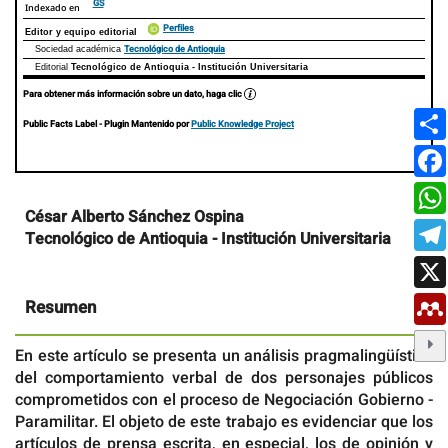
GS
Indexado en
Perfiles
Editor y equipo editorial
Tecnológico de Antioquia
Sociedad académica
Editorial
Tecnológico de Antioquia - Institución Universitaria
Para obtener más información sobre un dato, haga clic
Public Facts Label
- Plugin Mantenido por
Public Knowledge Project
Contenido
César Alberto Sánchez Ospina
principal
Tecnológico de Antioquia - Institución Universitaria
del
artículo
Resumen
En este artículo se presenta un análisis pragmalingüístico
del comportamiento verbal de dos personajes públicos
comprometidos con el proceso de Negociación Gobierno -
Paramilitar. El objeto de este trabajo es evidenciar que los
artículos de prensa escrita, en especial, los de opinión y