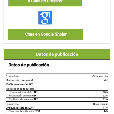
Citas en Crossref
0
Citas en Google Sholar
Datos de publicación
Datos de publicación
Este artículo
Otros artículos
Revisores/as por pares
0
2.4
Perfil evaluadores/as N/D
Declaraciones de autoría
Disponibilidad de datos
N/D
16%
Declaraciones de autoría
Este artículo
Otros artículos
Financiación externa
N/D
32%
Conflictos de intereses
N/D
11%
Esta revista
Otras revistas
Artículos aceptados
23%
33%
Días para la publicación
1211
145