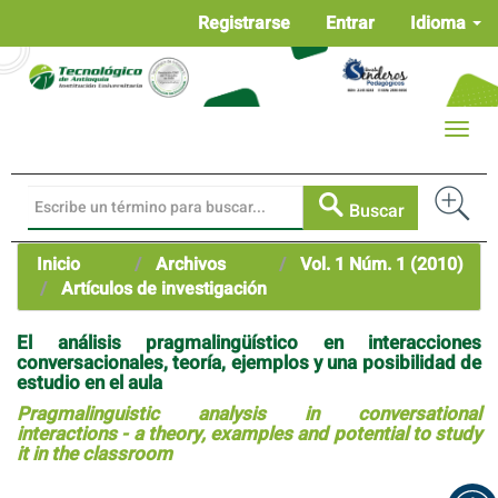
Navegación
Registrarse
Entrar
Idioma
principal
Contenido
principal
Barra
Toggle
lateral
naviga
Buscar
Inicio
Archivos
Vol. 1 Núm. 1 (2010)
Artículos de investigación
El análisis pragmalingüístico en interacciones
conversacionales, teoría, ejemplos y una posibilidad de
estudio en el aula
Pragmalinguistic analysis in conversational
interactions - a theory, examples and potential to study
it in the classroom