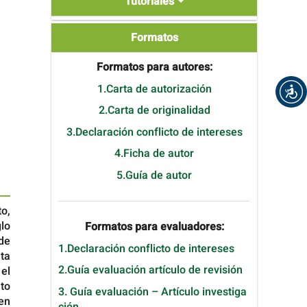
Tutoriales
Formatos
Formatos
Formatos para autores:
1.Carta de autorización
2.Carta de originalidad
3.Declaración conflicto de intereses
4.Ficha de autor
5.Guía de autor
o,
glo
Formatos para evaluadores:
de
1.Declaración conflicto de intereses
ta
2.Guía evaluación artículo de revisión
el
to
3. Guía evaluación – Artículo investiga
en
ción