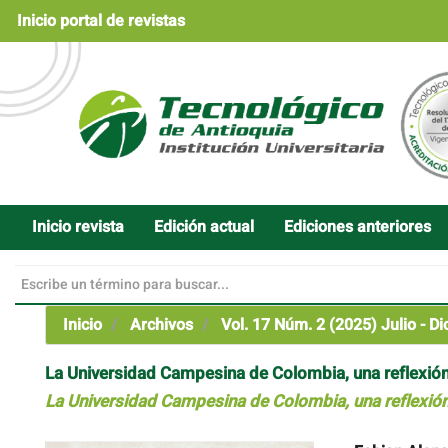
Navegación
Inicio portal de revistas
principal
Contenido
principal
Barra
lateral
Inicio revista
Edición actual
Ediciones anteriores
Inicio
Archivos
Vol. 17 Núm. 2 (2025) Julio - D
La Universidad Campesina de Colombia, una reflexión
La Universidad Campesina de Colombia, una reflexión