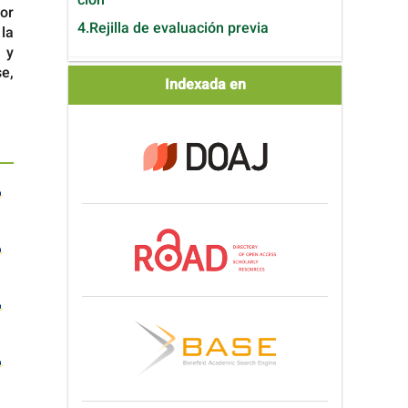
or
4.Rejilla de evaluación previa
la
 y
se,
Indexada
Indexada en
en