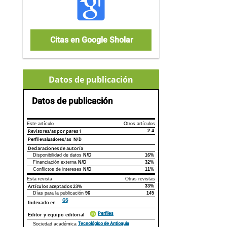
Citas en Google Sholar
Datos de publicación
Datos de publicación
Este artículo
Otros artículos
Revisores/as por pares
1
2.4
Perfil evaluadores/as N/D
Declaraciones de autoría
Disponibilidad de datos
N/D
16%
Declaraciones de autoría
Este artículo
Otros artículos
Financiación externa
N/D
32%
Conflictos de intereses
N/D
11%
Esta revista
Otras revistas
Artículos aceptados
23%
33%
Días para la publicación
96
145
GS
Indexado en
Perfiles
Editor y equipo editorial
Tecnológico de Antioquia
Sociedad académica