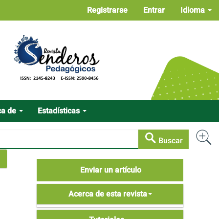
Registrarse
Entrar
Idioma
ca de
Estadísticas
Buscar
Enviar
Enviar un artículo
un
Acerca
artículo
Acerca de esta revista
de
Tutoriales