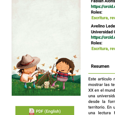
Barra
Contenido
Fabian Alon
lateral
principal
https://orci
del
del
Roles:
artículo
artículo
Escritura, re
Avelino Led
Universidad 
https://orci
Roles:
Escritura, re
Resumen
Este artículo
mostrar las t
XX en el mund
una universi
desde la for
territorio. E
PDF (English)
una lectura 