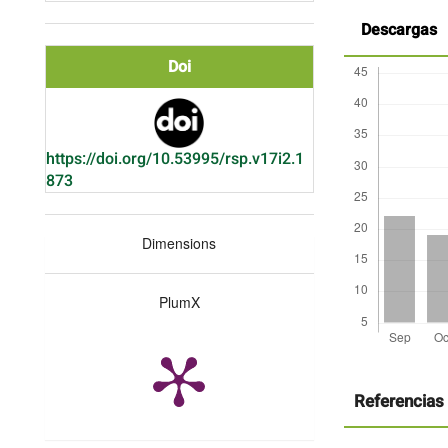
Descargas
Doi
https://doi.org/10.53995/rsp.v17i2.1
873
Dimensions
PlumX
Detalles
del
artículo
Referencias