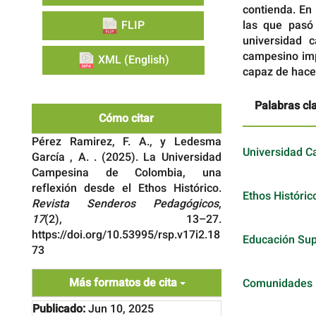
contienda. En
las que pasó 
FLIP
universidad 
campesino imp
XML (English)
capaz de hacer 
Palabras cl
Cómo citar
Pérez Ramirez, F. A., y Ledesma
Universidad 
García , A. . (2025). La Universidad
Campesina de Colombia, una
reflexión desde el Ethos Histórico.
Ethos Históric
Revista Senderos Pedagógicos
,
17
(2), 13–27.
https://doi.org/10.53995/rsp.v17i2.18
Educación Sup
73
Más formatos de cita
Comunidades 
Publicado:
Jun 10, 2025