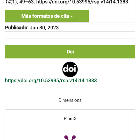
14
(1), 49–63. https://doi.org/10.53995/rsp.v14i14.1383
Más formatos de cita
Publicado:
Jun 30, 2023
Doi
https://doi.org/10.53995/rsp.v14i14.1383
Dimensions
PlumX