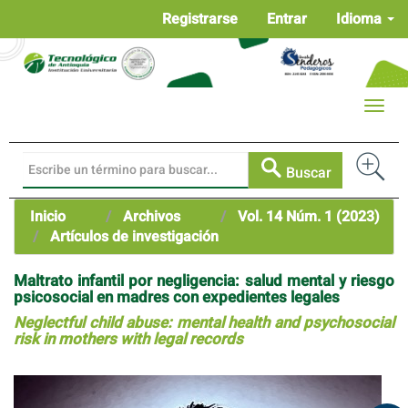
Navegación
Registrarse
Entrar
Idioma
principal
Contenido
principal
Barra
Toggle
lateral
naviga
Buscar
Inicio
Archivos
Vol. 14 Núm. 1 (2023)
Artículos de investigación
Maltrato infantil por negligencia: salud mental y riesgo
psicosocial en madres con expedientes legales
Neglectful child abuse: mental health and psychosocial
risk in mothers with legal records
Barra
lateral