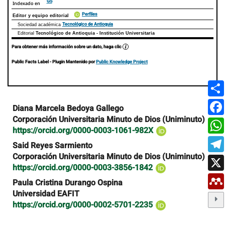
GS
Indexado en
Perfiles
Editor y equipo editorial
Tecnológico de Antioquia
Sociedad académica
Editorial
Tecnológico de Antioquia - Institución Universitaria
Para obtener más información sobre un dato, haga clic
Public Facts Label
- Plugin Mantenido por
Public Knowledge Project
Contenido
Diana Marcela Bedoya Gallego
principal
Corporación Universitaria Minuto de Dios (Uniminuto)
del
https://orcid.org/0000-0003-1061-982X
artículo
Said Reyes Sarmiento
Corporación Universitaria Minuto de Dios (Uniminuto)
https://orcid.org/0000-0003-3856-1842
Paula Cristina Durango Ospina
Universidad EAFIT
https://orcid.org/0000-0002-5701-2235