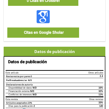
Citas en Crossref
0
Citas en Google Sholar
Datos de publicación
Datos de publicación
Este artículo
Otros artículos
Revisores/as por pares
0
2.4
Perfil evaluadores/as N/D
Declaraciones de autoría
Disponibilidad de datos
N/D
16%
Declaraciones de autoría
Este artículo
Otros artículos
Financiación externa
N/D
32%
Conflictos de intereses
N/D
11%
Esta revista
Otras revistas
Artículos aceptados
23%
33%
Días para la publicación
2
145