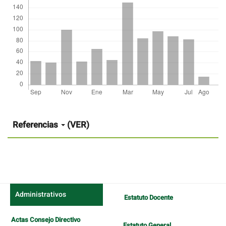
Detalles
del
artículo
Referencias
(VER)
Administrativos
Estatuto Docente
Actas Consejo Directivo
Estatuto General