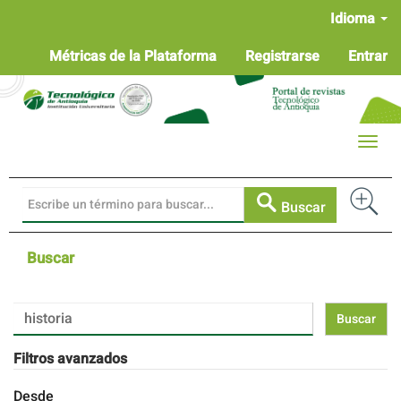
Navegación
Idioma
principal
Contenido
Métricas de la Plataforma
Registrarse
Entrar
principal
Barra
lateral
Toggle
naviga
Buscar
Buscar
Buscar
artículos
por
Filtros avanzados
Desde