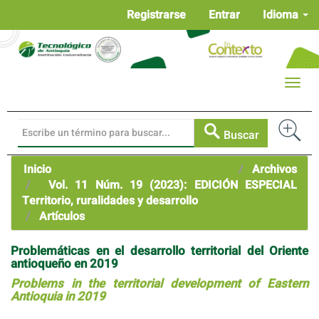
Navegación
Registrarse
Entrar
Idioma
principal
Contenido
principal
Barra
Toggle
lateral
naviga
Buscar
Inicio
Archivos
Vol. 11 Núm. 19 (2023): EDICIÓN ESPECIAL
Territorio, ruralidades y desarrollo
Artículos
Problemáticas en el desarrollo territorial del Oriente
antioqueño en 2019
Problems in the territorial development of Eastern
Antioquia in 2019