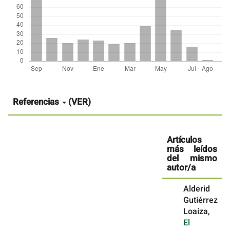
Detalles
del
artículo
Referencias
(VER)
Artículos
más leídos
del mismo
autor/a
Alderid
Gutiérrez
Loaiza,
El