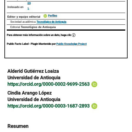
GS
Indexado en
L
Perfiles
Editor y equipo editorial
Tecnológico de Antioquia
Sociedad académica
Editorial
Tecnológico de Antioquia
Para obtener más información sobre un dato, haga clic
Public Facts Label
- Plugin Mantenido por
Public Knowledge Project
Contenido
Alderid Gutiérrez Loaiza
principal
Universidad de Antioquia
del
https://orcid.org/0000-0002-9699-2563
artículo
Cindia Arango López
Universidad de Antioquia
https://orcid.org/0000-0003-1687-2893
Resumen