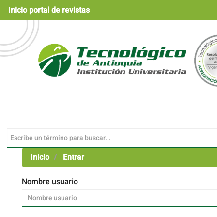
Navegación
Inicio portal de revistas
principal
Contenido
principal
Barra
lateral
Inicio
Entrar
Nombre usuario