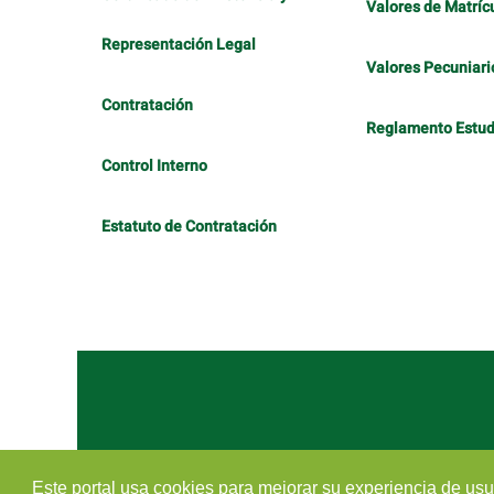
Valores de Matríc
Representación Legal
Valores Pecuniari
Contratación
Reglamento Estudi
Control Interno
Estatuto de Contratación
Este portal usa cookies para mejorar su experiencia de usuar