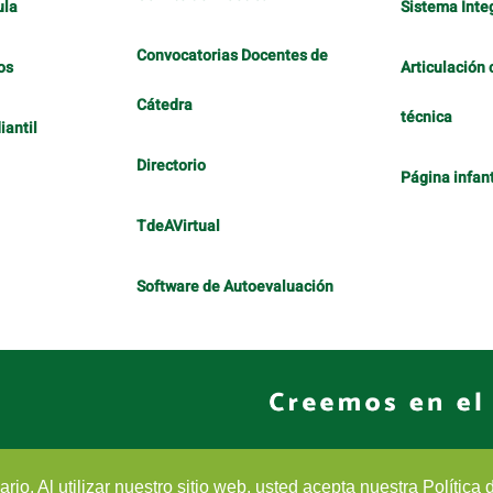
ula
Sistema Inte
Convocatorias Docentes de
os
Articulación 
Cátedra
técnica
antil
Directorio
Página infant
TdeAVirtual
Software de Autoevaluación
io. Al utilizar nuestro sitio web, usted acepta nuestra Política 
Sistema OJS - Metabiblioteca |