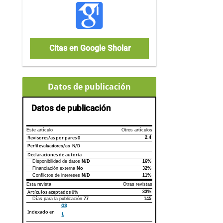
Citas en Google Sholar
Datos de publicación
Datos de publicación
Este artículo
Otros artículos
Revisores/as por pares
0
2.4
Perfil evaluadores/as N/D
Declaraciones de autoría
Disponibilidad de datos
N/D
16%
Declaraciones de autoría
Este artículo
Otros artículos
Financiación externa
No
32%
Conflictos de intereses
N/D
11%
Esta revista
Otras revistas
Artículos aceptados
0%
33%
Días para la publicación
77
145
GS
Indexado en
L