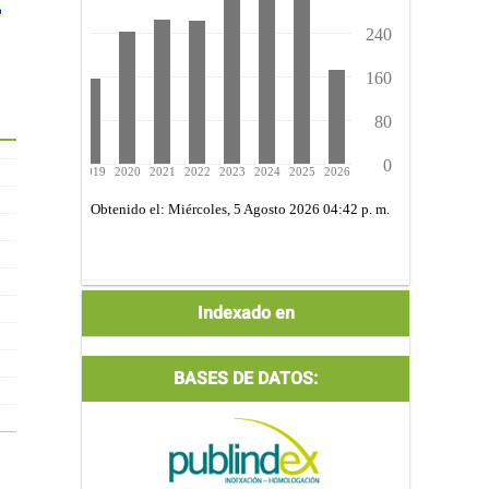
Indexada
Indexado en
por:
BASES DE DATOS: