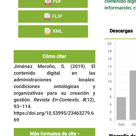
PDF
contenido digit
información; c
FLIP
Descargas
XML
Cómo citar
Jiménez Meroño, S. (2019). El
contenido digital en las
administraciones locales:
condiciones ontológicas y
organizativas para su creación y
gestión.
Revista En-Contexto
,
8
(12),
93–114.
https://doi.org/10.53995/23463279.6
69
Detalles
Más formatos de cita