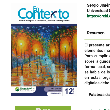
Barra
Contenido
Sergio Jimé
lateral
principal
Universidad
del
del
https://orci
artículo
artículo
Resumen
El presente ar
elementos más
Para cumplir 
sobre algunos
forma local; 
se habla de l
en estas orga
digitales debe
Palabras cl