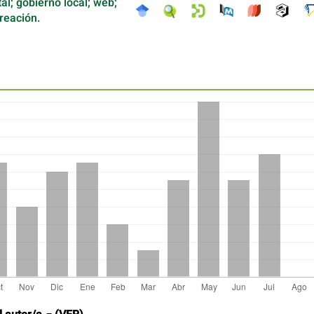
al; gobierno local; web;
reación.