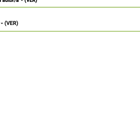
l autor/a
(VER)
(VER)