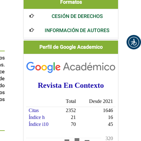
Formatos
Formatos
CESIÓN DE DERECHOS
INFORMACIÓN DE AUTORES
Scholar
Perfil de Google Academico
los
s.
ce
de
ndo
os
os