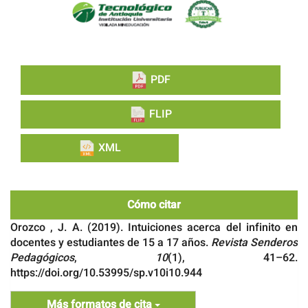
PDF
FLIP
XML
Cómo citar
Orozco , J. A. (2019). Intuiciones acerca del infinito en
docentes y estudiantes de 15 a 17 años.
Revista Senderos
Pedagógicos
,
10
(1), 41–62.
https://doi.org/10.53995/sp.v10i10.944
Más formatos de cita