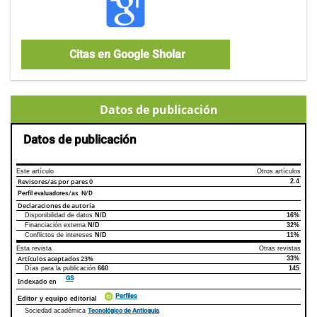
Citas en Google Sholar
Datos de publicación
Datos de publicación
Este artículo
Otros artículos
Revisores/as por pares
0
2.4
Perfil evaluadores/as N/D
Declaraciones de autoría
Disponibilidad de datos
N/D
16%
Declaraciones de autoría
Este artículo
Otros artículos
Financiación externa
N/D
32%
Conflictos de intereses
N/D
11%
Esta revista
Otras revistas
Artículos aceptados
23%
33%
Días para la publicación
660
145
GS
Indexado en
Perfiles
Editor y equipo editorial
Tecnológico de Antioquia
Sociedad académica