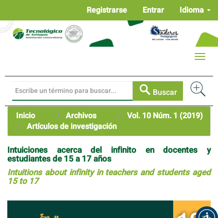
Navegación
Registrarse
Entrar
Idioma
principal
Contenido
principal
Barra
Toggle
lateral
naviga
Buscar
Inicio
Archivos
Vol. 10 Núm. 1 (2019)
Artículos de investigación
Intuiciones acerca del infinito en docentes y
estudiantes de 15 a 17 años
Intuitions about infinity in teachers and students aged
15 to 17
Barra
lateral