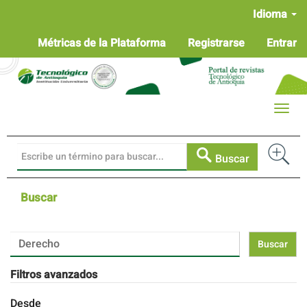
Navegación
Idioma
principal
Contenido
Métricas de la Plataforma
Registrarse
Entrar
principal
Barra
lateral
Toggle
naviga
Buscar
Buscar
Buscar
artículos
por
Filtros avanzados
Desde