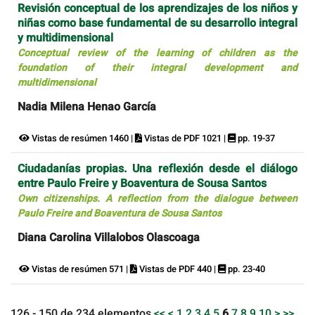
Revisión conceptual de los aprendizajes de los niños y
niñas como base fundamental de su desarrollo integral
y multidimensional
Conceptual review of the learning of children as the
foundation of their integral development and
multidimensional
Nadia Milena Henao García
Vistas de resúmen 1460 |
Vistas de PDF 1021 |
pp. 19-37
Ciudadanías propias. Una reflexión desde el diálogo
entre Paulo Freire y Boaventura de Sousa Santos
Own citizenships. A reflection from the dialogue between
Paulo Freire and Boaventura de Sousa Santos
Diana Carolina Villalobos Olascoaga
Vistas de resúmen 571 |
Vistas de PDF 440 |
pp. 23-40
126 - 150 de 234 elementos
<<
<
1
2
3
4
5
6
7
8
9
10
>
>>