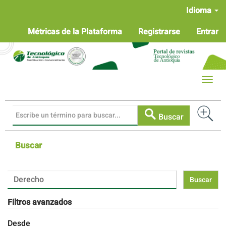
Navegación
Idioma
principal
Contenido
Métricas de la Plataforma
Registrarse
Entrar
principal
Barra
lateral
Toggle
naviga
Buscar
Buscar
Buscar
artículos
por
Filtros avanzados
Desde