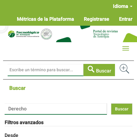
Navegación
Idioma
principal
Contenido
Métricas de la Plataforma
Registrarse
Entrar
principal
Barra
lateral
Toggle
naviga
Buscar
Buscar
Buscar
artículos
por
Filtros avanzados
Desde