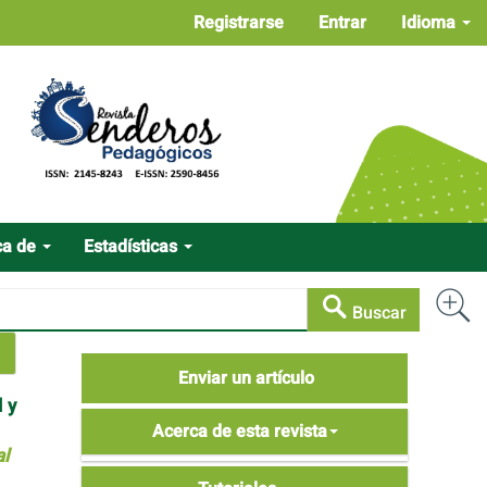
Registrarse
Entrar
Idioma
ca de
Estadísticas
Buscar
Enviar
Enviar un artículo
un
 y
Acerca
artículo
Acerca de esta revista
de
al
Tutoriales