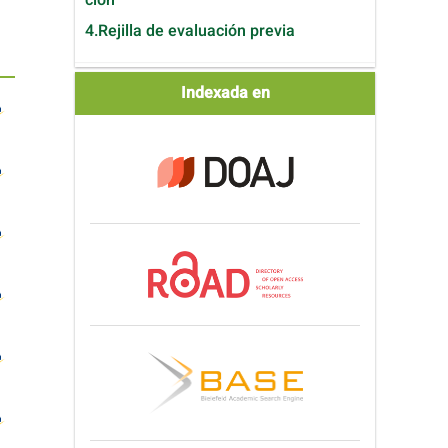
4.Rejilla de evaluación previa
Indexada
Indexada en
en