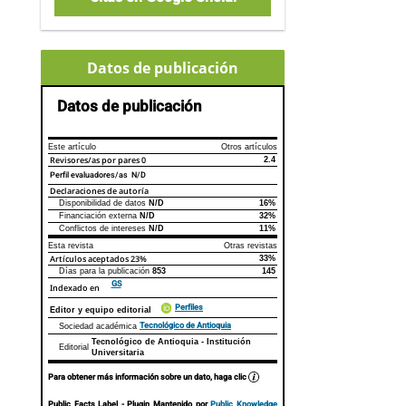
Datos de publicación
Datos de publicación
Este artículo
Otros artículos
Revisores/as por pares
0
2.4
Perfil evaluadores/as N/D
Declaraciones de autoría
Disponibilidad de datos
N/D
16%
Declaraciones de autoría
Este artículo
Otros artículos
Financiación externa
N/D
32%
Conflictos de intereses
N/D
11%
Esta revista
Otras revistas
Artículos aceptados
23%
33%
Días para la publicación
853
145
GS
Indexado en
Perfiles
Editor y equipo editorial
Tecnológico de Antioquia
Sociedad académica
Tecnológico de Antioquia - Institución
Editorial
Universitaria
Para obtener más información sobre un dato, haga clic
Public Facts Label
- Plugin Mantenido por
Public Knowledge