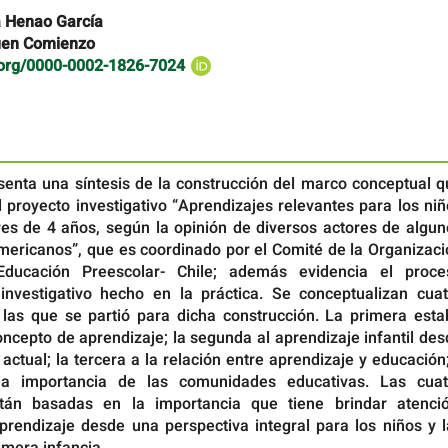
a Henao García
uen Comienzo
d.org/0000-0002-1826-7024
esenta una síntesis de la construcción del marco conceptual 
 proyecto investigativo “Aprendizajes relevantes para los ni
es de 4 años, según la opinión de diversos actores de algun
americanos”, que es coordinado por el Comité de la Organizac
ducación Preescolar- Chile; además evidencia el proce
nvestigativo hecho en la práctica. Se conceptualizan cuat
 las que se partió para dicha construcción. La primera esta
ncepto de aprendizaje; la segunda al aprendizaje infantil de
 actual; la tercera a la relación entre aprendizaje y educación
la importancia de las comunidades educativas. Las cuat
stán basadas en la importancia que tiene brindar atenció
prendizaje desde una perspectiva integral para los niños y l
imera infancia.