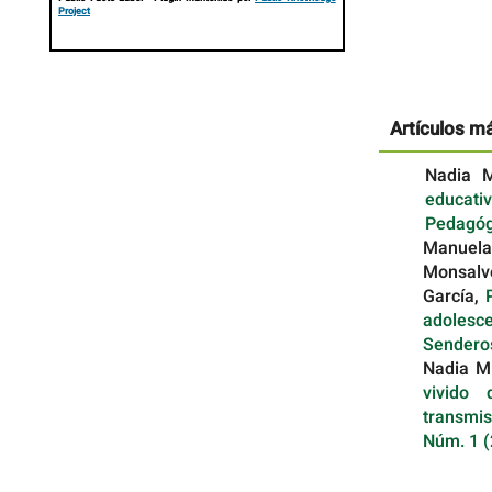
Project
Artículos m
Nadia 
educati
Pedagógi
Manuela
Monsalv
García,
adolesc
Senderos
Nadia M
vivido
transmi
Núm. 1 