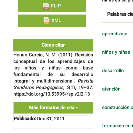
FLIP
Palabras cl
XML
aprendizaje
Cómo citar
niños y niñas
Henao García, N. M. (2011). Revisión
conceptual de los aprendizajes de
los niños y niñas como base
desarrollo
fundamental de su desarrollo
integral y multidimensional.
Revista
Senderos Pedagógicos
,
2
(1), 19–37.
atención
https://doi.org/10.53995/rsp.v2i2.13
construcción 
Más formatos de cita
Publicado:
Dec 31, 2011
formación en 