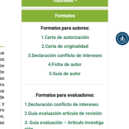
Tutoriales
Formatos
Formatos
Formatos para autores:
1.Carta de autorización
2.Carta de originalidad
que
3.Declaración conflicto de intereses
ños
4.Ficha de autor
os
ión
5.Guía de autor
so
ro
ba
Formatos para evaluadores:
sde
; y
1.Declaración conflicto de intereses
ro
2.Guía evaluación artículo de revisión
n,
as
3. Guía evaluación – Artículo investiga
ción