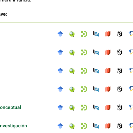
ave:
conceptual
investigación