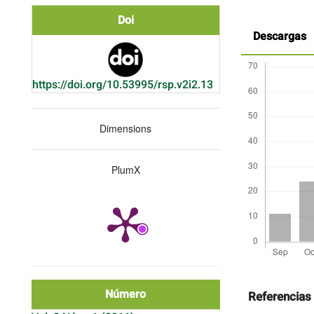
Doi
Descargas
https://doi.org/10.53995/rsp.v2i2.13
Dimensions
PlumX
Detalles
del
Número
artículo
Referencias