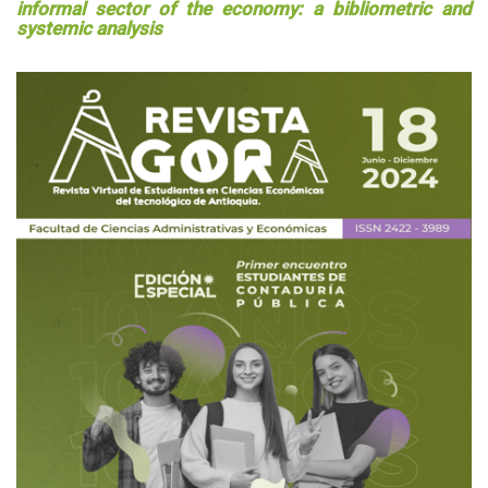
informal sector of the economy: a bibliometric and
systemic analysis
Barra
lateral
del
artículo