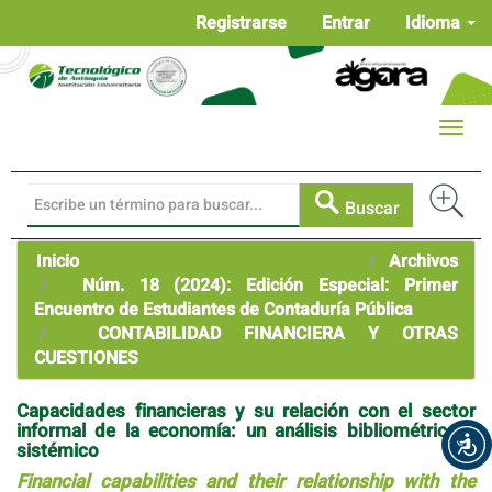
Navegación
Registrarse
Entrar
Idioma
principal
Contenido
principal
Barra
Toggle
lateral
naviga
Buscar
Inicio
Archivos
Núm. 18 (2024): Edición Especial: Primer
Encuentro de Estudiantes de Contaduría Pública
CONTABILIDAD FINANCIERA Y OTRAS
CUESTIONES
Capacidades financieras y su relación con el sector
informal de la economía: un análisis bibliométrico y
sistémico
Financial capabilities and their relationship with the