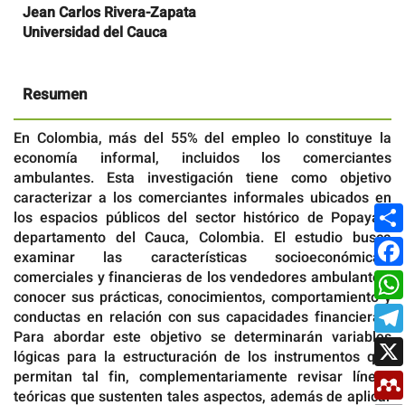
Contenido
Jean Carlos Rivera-Zapata
principal
Universidad del Cauca
del
artículo
Resumen
En Colombia, más del 55% del empleo lo constituye la
economía informal, incluidos los comerciantes
ambulantes. Esta investigación tiene como objetivo
caracterizar a los comerciantes informales ubicados en
los espacios públicos del sector histórico de Popayán,
departamento del Cauca, Colombia. El estudio busca
examinar las características socioeconómicas,
comerciales y financieras de los vendedores ambulantes,
conocer sus prácticas, conocimientos, comportamiento y
conductas en relación con sus capacidades financieras.
Para abordar este objetivo se determinarán variables
lógicas para la estructuración de los instrumentos que
permitan tal fin, complementariamente revisar líneas
teóricas que sustenten tales aspectos, además de aplicar