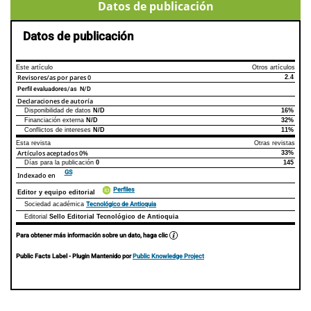
Datos de publicación
Datos de publicación
Este artículo
Otros artículos
Revisores/as por pares
0
2.4
Perfil evaluadores/as N/D
Declaraciones de autoría
Disponibilidad de datos
N/D
16%
Declaraciones de autoría
Este artículo
Otros artículos
Financiación externa
N/D
32%
Conflictos de intereses
N/D
11%
Esta revista
Otras revistas
Artículos aceptados
0%
33%
Días para la publicación
0
145
GS
Indexado en
Perfiles
Editor y equipo editorial
Tecnológico de Antioquia
Sociedad académica
Editorial
Sello Editorial Tecnológico de Antioquia
Para obtener más información sobre un dato, haga clic
Public Facts Label
- Plugin Mantenido por
Public Knowledge Project