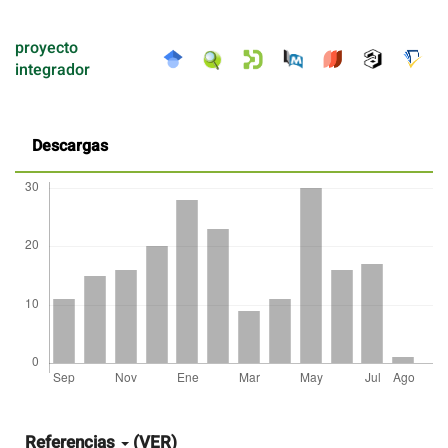
proyecto
integrador
Descargas
Detalles
del
artículo
Referencias
(VER)