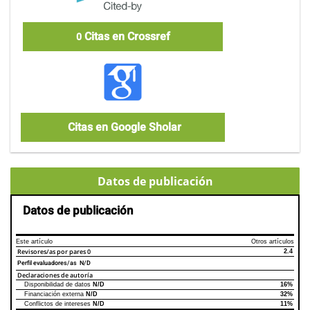
Citas en Crossref
0
Citas en Google Sholar
Datos de publicación
Datos de publicación
Este artículo
Otros artículos
Revisores/as por pares
0
2.4
Perfil evaluadores/as N/D
Declaraciones de autoría
Disponibilidad de datos
N/D
16%
Declaraciones de autoría
Este artículo
Otros artículos
Financiación externa
N/D
32%
Conflictos de intereses
N/D
11%