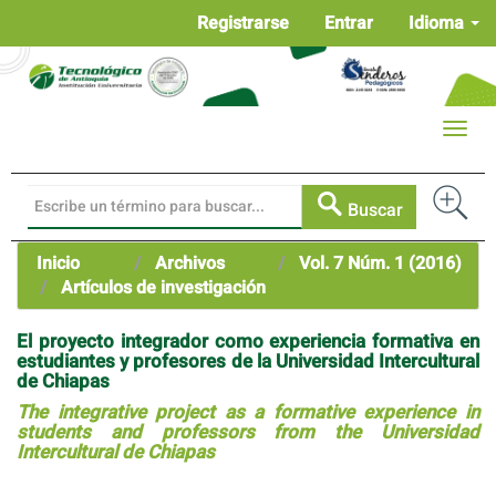
Navegación
Registrarse
Entrar
Idioma
principal
Contenido
principal
Barra
Toggle
lateral
naviga
Buscar
Inicio
Archivos
Vol. 7 Núm. 1 (2016)
Artículos de investigación
El proyecto integrador como experiencia formativa en
estudiantes y profesores de la Universidad Intercultural
de Chiapas
The integrative project as a formative experience in
students and professors from the Universidad
Intercultural de Chiapas