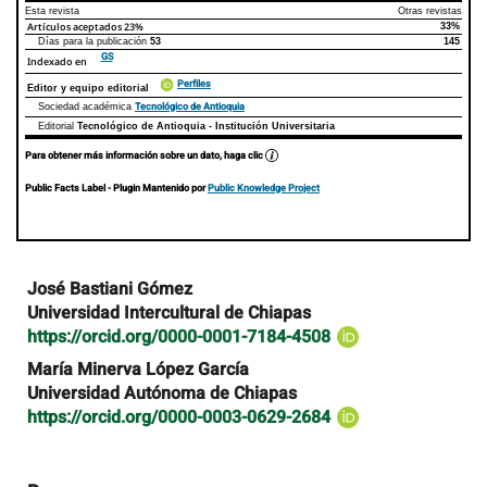
Esta revista
Otras revistas
Artículos aceptados
23%
33%
Días para la publicación
53
145
GS
Indexado en
Perfiles
Editor y equipo editorial
Tecnológico de Antioquia
Sociedad académica
Editorial
Tecnológico de Antioquia - Institución Universitaria
Para obtener más información sobre un dato, haga clic
Public Facts Label
- Plugin Mantenido por
Public Knowledge Project
Contenido
José Bastiani Gómez
principal
Universidad Intercultural de Chiapas
del
https://orcid.org/0000-0001-7184-4508
artículo
María Minerva López García
Universidad Autónoma de Chiapas
https://orcid.org/0000-0003-0629-2684