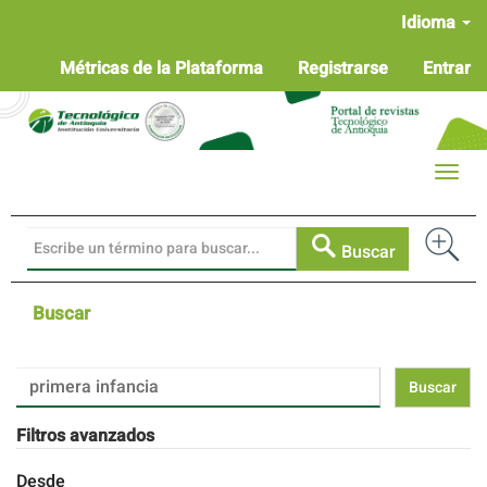
Navegación
Idioma
principal
Contenido
Métricas de la Plataforma
Registrarse
Entrar
principal
Barra
lateral
Toggle
naviga
Buscar
Buscar
Buscar
artículos
por
Filtros avanzados
Desde