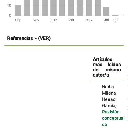
Detalles
del
artículo
Referencias
(VER)
Artículos
más leídos
del mismo
autor/a
Nadia
Milena
Henao
García,
Revisión
conceptual
de