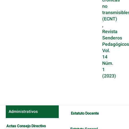
crónicas
no
transmisible
(ECNT)
,
Revista
Senderos
Pedagógicos
Vol.
14
Núm.
1
(2023)
Administrativos
Estatuto Docente
Actas Consejo Directivo