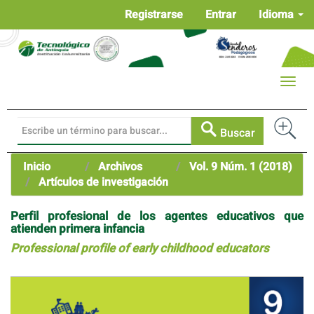
Navegación
Registrarse
Entrar
Idioma
principal
Contenido
principal
Barra
Toggle
lateral
naviga
Buscar
Inicio
Archivos
Vol. 9 Núm. 1 (2018)
Artículos de investigación
Perfil profesional de los agentes educativos que
atienden primera infancia
Professional profile of early childhood educators
Barra
lateral
del