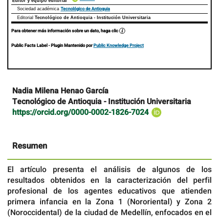
Editor y equipo editorial
Tecnológico de Antioquia
Sociedad académica
Editorial
Tecnológico de Antioquia - Institución Universitaria
Para obtener más información sobre un dato, haga clic
Public Facts Label
- Plugin Mantenido por
Public Knowledge Project
Contenido
Nadia Milena Henao García
principal
Tecnológico de Antioquia - Institución Universitaria
del
https://orcid.org/0000-0002-1826-7024
artículo
Resumen
El artículo presenta el análisis de algunos de los
resultados obtenidos en la caracterización del perfil
profesional de los agentes educativos que atienden
primera infancia en la Zona 1 (Nororiental) y Zona 2
(Noroccidental) de la ciudad de Medellín, enfocados en el