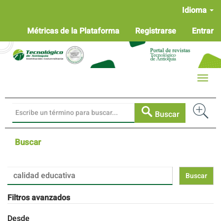
Navegación
Idioma
principal
Contenido
Métricas de la Plataforma
Registrarse
Entrar
principal
Barra
lateral
Toggle
naviga
Buscar
Buscar
Buscar
artículos
por
Filtros avanzados
Desde