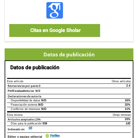
Citas en Google Sholar
Datos de publicación
Datos de publicación
Este artículo
Otros artículos
Revisores/as por pares
0
2.4
Perfil evaluadores/as N/D
Declaraciones de autoría
Disponibilidad de datos
N/D
16%
Declaraciones de autoría
Este artículo
Otros artículos
Financiación externa
N/D
32%
Conflictos de intereses
N/D
11%
Esta revista
Otras revistas
Artículos aceptados
23%
33%
Días para la publicación
938
145
GS
Indexado en
Perfiles
Editor y equipo editorial