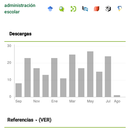
administración
escolar
Descargas
Detalles
del
artículo
Referencias
(VER)