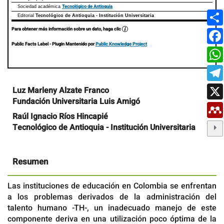
Tecnológico de Antioquia
Sociedad académica
Editorial
Tecnológico de Antioquia - Institución Universitaria
Para obtener más información sobre un dato, haga clic
Public Facts Label
- Plugin Mantenido por
Public Knowledge Project
Contenido
Luz Marleny Alzate Franco
principal
Fundación Universitaria Luis Amigó
del
artículo
Raúl Ignacio Ríos Hincapié
Tecnológico de Antioquia - Institución Universitaria
Resumen
Las instituciones de educación en Colombia se enfrentan
a los problemas derivados de la administración del
talento humano -TH-, un inadecuado manejo de este
componente deriva en una utilización poco óptima de la