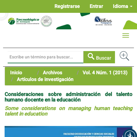
Navegación
Registrarse
Entrar
Idioma
principal
Contenido
principal
Barra
Toggle
lateral
naviga
Buscar
Inicio
Archivos
Vol. 4 Núm. 1 (2013)
Artículos de investigación
Consideraciones sobre administración del talento
humano docente en la educación
Some considerations on managing human teaching
talent in education
Barra
lateral