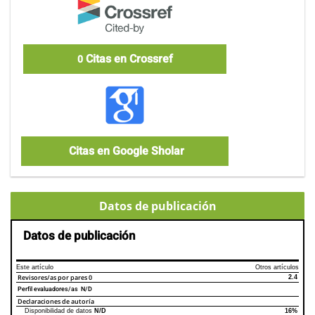
Citas en Crossref
0
Citas en Google Sholar
Datos de publicación
Datos de publicación
Este artículo
Otros artículos
Revisores/as por pares
0
2.4
Perfil evaluadores/as N/D
Declaraciones de autoría
Disponibilidad de datos
N/D
16%
Declaraciones de autoría
Este artículo
Otros artículos