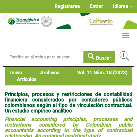
Navegación
Registrarse
Entrar
Idioma
principal
Contenido
principal
Barra
Toggle
lateral
naviga
Buscar
Inicio
Archivos
Vol. 11 Núm. 18 (2023)
Artículos
Principios, procesos y restricciones de contabilidad
financiera considerados por contadores públicos
colombianos según el tipo de vinculación contractual.
Un estudio empírico analítico
Financial accounting principles, processes and
restrictions considered by Colombian public
accountants according to the type of contractual
relationship. An empirical analytical study