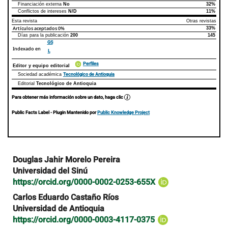
Financiación externa
No
32%
Conflictos de intereses
N/D
11%
Esta revista
Otras revistas
Artículos aceptados
0%
33%
Días para la publicación
200
145
GS
Indexado en
L
Perfiles
Editor y equipo editorial
Tecnológico de Antioquia
Sociedad académica
Editorial
Tecnológico de Antioquia
Para obtener más información sobre un dato, haga clic
Public Facts Label
- Plugin Mantenido por
Public Knowledge Project
Contenido
Douglas Jahir Morelo Pereira
principal
Universidad del Sinú
del
https://orcid.org/0000-0002-0253-655X
artículo
Carlos Eduardo Castaño Ríos
Universidad de Antioquia
https://orcid.org/0000-0003-4117-0375