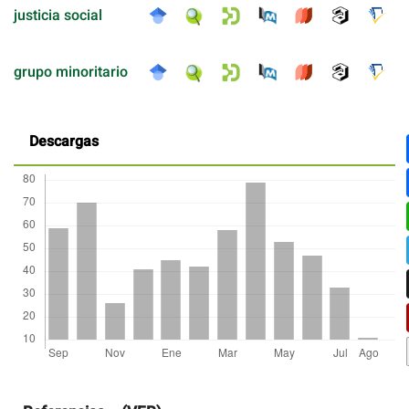
justicia social
grupo minoritario
Descargas
Detalles
del