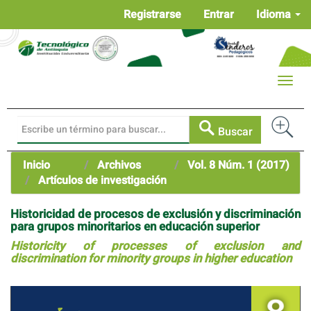
Navegación
Registrarse
Entrar
Idioma
principal
Contenido
principal
Barra
Toggle
lateral
naviga
Buscar
Inicio
Archivos
Vol. 8 Núm. 1 (2017)
Artículos de investigación
Historicidad de procesos de exclusión y discriminación
para grupos minoritarios en educación superior
Historicity of processes of exclusion and
discrimination for minority groups in higher education
Barra
lateral