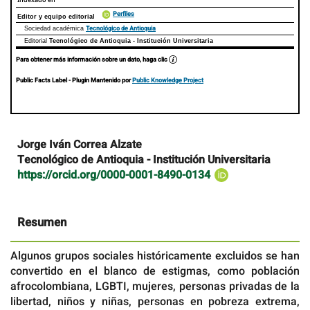
Perfiles
Editor y equipo editorial
Tecnológico de Antioquia
Sociedad académica
Editorial
Tecnológico de Antioquia - Institución Universitaria
Para obtener más información sobre un dato, haga clic
Public Facts Label
- Plugin Mantenido por
Public Knowledge Project
Contenido
Jorge Iván Correa Alzate
principal
Tecnológico de Antioquia - Institución Universitaria
del
https://orcid.org/0000-0001-8490-0134
artículo
Resumen
Algunos grupos sociales históricamente excluidos se han
convertido en el blanco de estigmas, como población
afrocolombiana, LGBTI, mujeres, personas privadas de la
libertad, niños y niñas, personas en pobreza extrema,