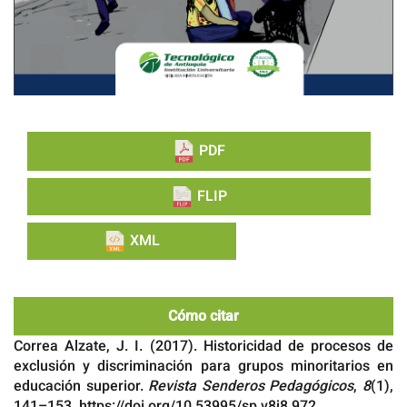
PDF
FLIP
XML
Cómo citar
Correa Alzate, J. I. (2017). Historicidad de procesos de
exclusión y discriminación para grupos minoritarios en
educación superior.
Revista Senderos Pedagógicos
,
8
(1),
141–153. https://doi.org/10.53995/sp.v8i8.972