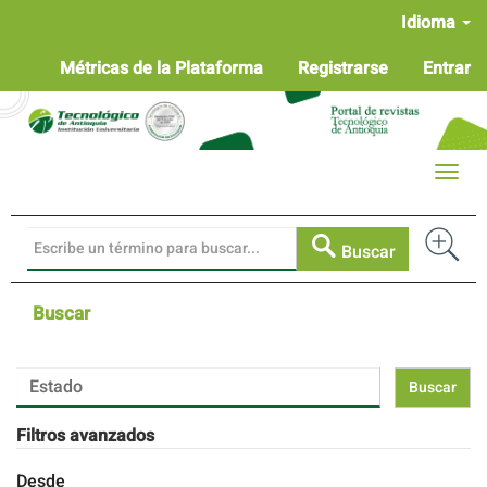
Navegación
Idioma
principal
Contenido
Métricas de la Plataforma
Registrarse
Entrar
principal
Barra
lateral
Toggle
naviga
Buscar
Buscar
Buscar
artículos
por
Filtros avanzados
Desde