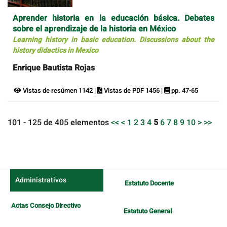
Aprender historia en la educación básica. Debates
sobre el aprendizaje de la historia en México
Learning history in basic education. Discussions about the
history didactics in Mexico
Enrique Bautista Rojas
Vistas de resúmen 1142 |
Vistas de PDF 1456 |
pp. 47-65
101 - 125 de 405 elementos
<<
<
1
2
3
4
5
6
7
8
9
10
>
>>
Administrativos
Estatuto Docente
Actas Consejo Directivo
Estatuto General