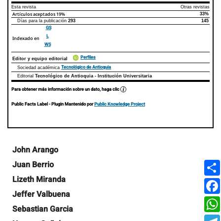
Esta revista
Otras revistas
Artículos aceptados
19%
33%
Días para la publicación
293
145
GS
L
Indexado en
WS
Perfiles
Editor y equipo editorial
Tecnológico de Antioquia
Sociedad académica
Editorial
Tecnológico de Antioquia - Institución Universitaria
Para obtener más información sobre un dato, haga clic
Public Facts Label
- Plugin Mantenido por
Public Knowledge Project
Contenido
John Arango
principal
Juan Berrio
del
artículo
Lizeth Miranda
Jeffer Valbuena
Sebastian Garcia