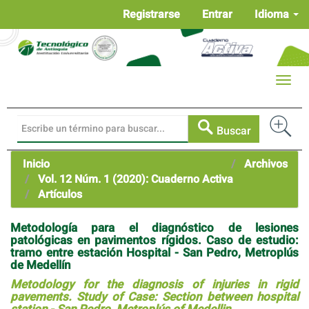
Navegación
Registrarse
Entrar
Idioma
principal
Contenido
principal
Barra
Toggle
lateral
naviga
Buscar
Inicio
Archivos
Vol. 12 Núm. 1 (2020): Cuaderno Activa
Artículos
Metodología para el diagnóstico de lesiones
patológicas en pavimentos rígidos. Caso de estudio:
tramo entre estación Hospital - San Pedro, Metroplús
de Medellín
Metodology for the diagnosis of injuries in rigid
pavements. Study of Case: Section between hospital