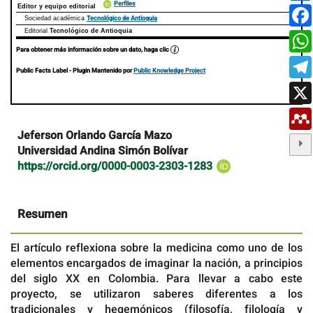
Perfiles
Editor y equipo editorial
Tecnológico de Antioquia
Sociedad académica
Editorial
Tecnológico de Antioquia
Para obtener más información sobre un dato, haga clic
Public Facts Label
- Plugin Mantenido por
Public Knowledge Project
Contenido
Jeferson Orlando García Mazo
principal
Universidad Andina Simón Bolívar
del
https://orcid.org/0000-0003-2303-1283
artículo
Resumen
El artículo reflexiona sobre la medicina como uno de los
elementos encargados de imaginar la nación, a principios
del siglo XX en Colombia. Para llevar a cabo este
proyecto, se utilizaron saberes diferentes a los
tradicionales y hegemónicos (filosofía, filología y