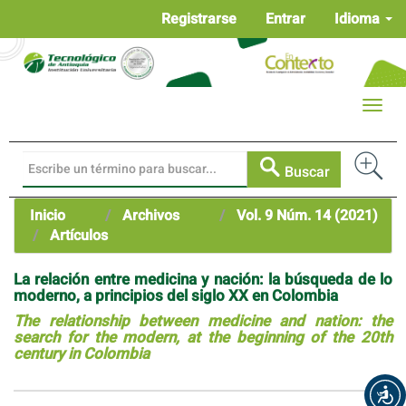
Navegación
Registrarse
Entrar
Idioma
principal
Contenido
principal
Barra
Toggle
lateral
naviga
Buscar
Inicio
Archivos
Vol. 9 Núm. 14 (2021)
Artículos
La relación entre medicina y nación: la búsqueda de lo
moderno, a principios del siglo XX en Colombia
The relationship between medicine and nation: the
search for the modern, at the beginning of the 20th
century in Colombia
Barra