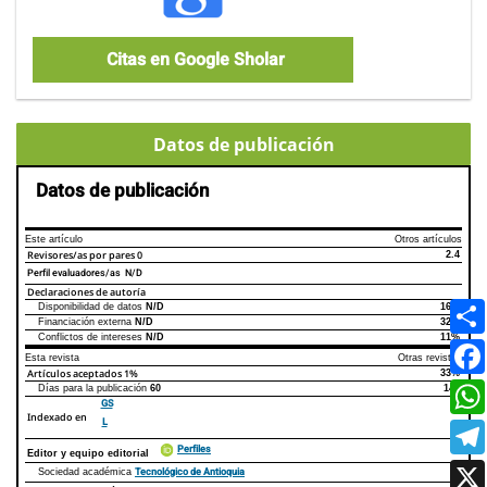
Citas en Google Sholar
Datos de publicación
Datos de publicación
Este artículo
Otros artículos
Revisores/as por pares
0
2.4
Perfil evaluadores/as N/D
Declaraciones de autoría
Disponibilidad de datos
N/D
16%
Declaraciones de autoría
Este artículo
Otros artículos
Financiación externa
N/D
32%
Conflictos de intereses
N/D
11%
Esta revista
Otras revistas
Artículos aceptados
1%
33%
Días para la publicación
60
145
GS
Indexado en
L
Perfiles
Editor y equipo editorial
Tecnológico de Antioquia
Sociedad académica