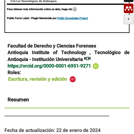
Editorial
Tecnológico de Antioquia
Para obtener más información sobre un dato, haga clic
Public Facts Label
- Plugin Mantenido por
Public Knowledge Project
Contenido
Facultad de Derecho y Ciencias Forenses
principal
Antioquia Institute of Technology , Tecnológico de
del
Antioquia - Institución Universitaria
artículo
https://orcid.org/0000-0001-6951-9271
Roles:
Escritura, revisión y edición
Resumen
__________________________________________________
Fecha de actualización: 22 de enero de 2024