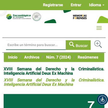
Navegación
Registrarse
Entrar
Idioma
principal
Contenido
principal
Barra
Toggle
lateral
naviga
Buscar
Inicio
Archivos
Núm. 7 (2024)
Resúmenes
XVIII Semana del Derecho y la Criminalística.
Inteligencia Artificial Deux Ex Machina
XVIII Semana del Derecho y la Criminalística.
Inteligencia Artificial Deux Ex Machina
Barra
lateral
del