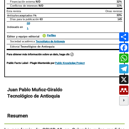
Financiación externa
N/D
32%
Conflictos de intereses
N/D
11%
Esta revista
Otras revistas
Artículos aceptados
1%
33%
Días para la publicación
63
145
GS
Indexado en
L
Perfiles
Editor y equipo editorial
Tecnológico de Antioquia
Sociedad académica
Editorial
Tecnológico de Antioquia
Para obtener más información sobre un dato, haga clic
Public Facts Label
- Plugin Mantenido por
Public Knowledge Project
Contenido
Juan Pablo Muñoz-Giraldo
principal
Tecnológico de Antioquia
del
artículo
Resumen