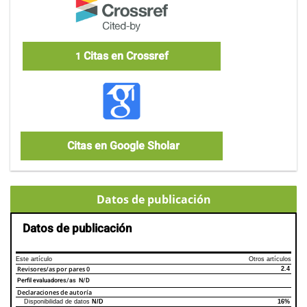
Citas en Crossref
1
Citas en Google Sholar
Datos de publicación
Datos de publicación
Este artículo
Otros artículos
Revisores/as por pares
0
2.4
Perfil evaluadores/as N/D
Declaraciones de autoría
Disponibilidad de datos
N/D
16%
Declaraciones de autoría
Este artículo
Otros artículos