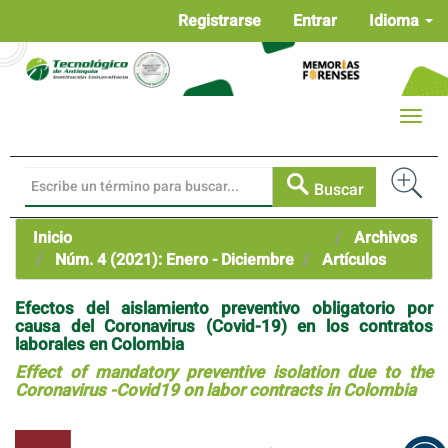
Navegación
Registrarse
Entrar
Idioma
principal
Contenido
principal
Barra
Toggle
lateral
naviga
Buscar
Inicio
Archivos
Núm. 4 (2021): Enero - Diciembre
Artículos
Efectos del aislamiento preventivo obligatorio por
causa del Coronavirus (Covid-19) en los contratos
laborales en Colombia
Effect of mandatory preventive isolation due to the
Coronavirus -Covid19 on labor contracts in Colombia
Barra