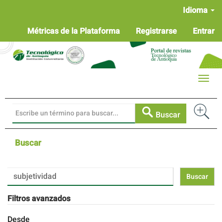
Navegación
Idioma
principal
Contenido
Métricas de la Plataforma
Registrarse
Entrar
principal
Barra
lateral
Toggle
naviga
Buscar
Buscar
Buscar
artículos
por
Filtros avanzados
Desde