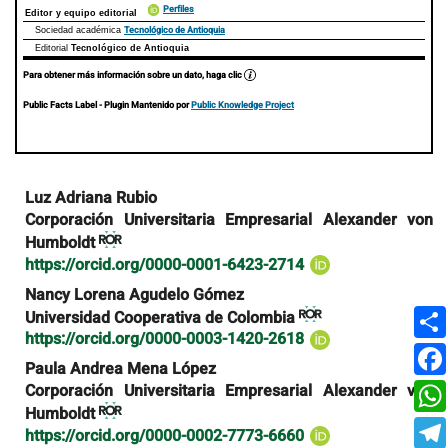
Perfiles
Editor y equipo editorial
Tecnológico de Antioquia
Sociedad académica
Editorial
Tecnológico de Antioquia
Para obtener más información sobre un dato, haga clic
Public Facts Label
- Plugin Mantenido por
Public Knowledge Project
Contenido
Luz Adriana Rubio
principal
Corporación Universitaria Empresarial Alexander von
del
Humboldt
artículo
https://orcid.org/0000-0001-6423-2714
Nancy Lorena Agudelo Gómez
Universidad Cooperativa de Colombia
https://orcid.org/0000-0003-1420-2618
Paula Andrea Mena López
Corporación Universitaria Empresarial Alexander von
Humboldt
https://orcid.org/0000-0002-7773-6660