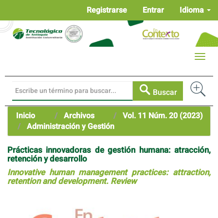
Navegación
Registrarse
Entrar
Idioma
principal
Contenido
principal
Barra
Toggle
lateral
naviga
Buscar
Inicio
Archivos
Vol. 11 Núm. 20 (2023)
Administración y Gestión
Prácticas innovadoras de gestión humana: atracción,
retención y desarrollo
Innovative human management practices: attraction,
retention and development. Review
Barra
lateral