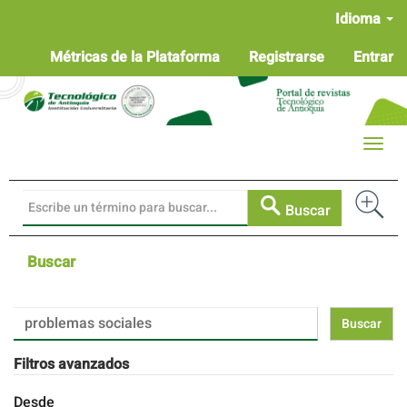
Navegación
Idioma
principal
Contenido
Métricas de la Plataforma
Registrarse
Entrar
principal
Barra
lateral
Toggle
naviga
Buscar
Buscar
Buscar
artículos
por
Filtros avanzados
Desde