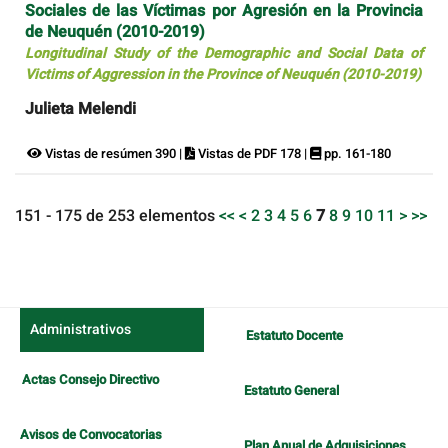
Sociales de las Víctimas por Agresión en la Provincia
de Neuquén (2010-2019)
Longitudinal Study of the Demographic and Social Data of
Victims of Aggression in the Province of Neuquén (2010-2019)
Julieta Melendi
Vistas de resúmen 390 |
Vistas de PDF 178 |
pp. 161-180
151 - 175 de 253 elementos
<<
<
2
3
4
5
6
7
8
9
10
11
>
>>
Administrativos
Estatuto Docente
Actas Consejo Directivo
Estatuto General
Avisos de Convocatorias
Plan Anual de Adquisiciones