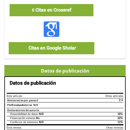
Citas en Crossref
0
Citas en Google Sholar
Datos de publicación
Datos de publicación
Este artículo
Otros artículos
Revisores/as por pares
0
2.4
Perfil evaluadores/as N/D
Declaraciones de autoría
Disponibilidad de datos
N/D
16%
Declaraciones de autoría
Este artículo
Otros artículos
Financiación externa
No
32%
Conflictos de intereses
N/D
11%
Esta revista
Otras revistas