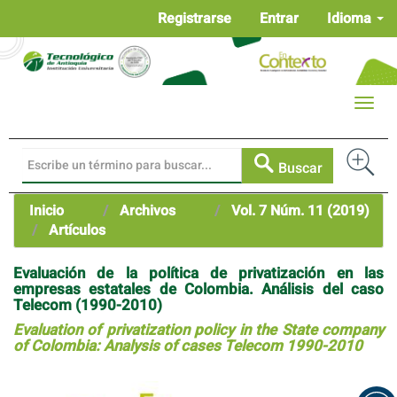
Navegación
Registrarse
Entrar
Idioma
principal
Contenido
principal
Barra
Toggle
lateral
naviga
Buscar
Inicio
Archivos
Vol. 7 Núm. 11 (2019)
Artículos
Evaluación de la política de privatización en las
empresas estatales de Colombia. Análisis del caso
Telecom (1990-2010)
Evaluation of privatization policy in the State company
of Colombia: Analysis of cases Telecom 1990-2010
Barra