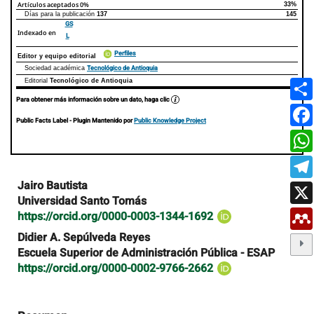
Artículos aceptados
0%
33%
Días para la publicación
137
145
GS
Indexado en
L
Perfiles
Editor y equipo editorial
Tecnológico de Antioquia
Sociedad académica
Editorial
Tecnológico de Antioquia
Para obtener más información sobre un dato, haga clic
Public Facts Label
- Plugin Mantenido por
Public Knowledge Project
Contenido
Jairo Bautista
principal
Universidad Santo Tomás
del
https://orcid.org/0000-0003-1344-1692
artículo
Didier A. Sepúlveda Reyes
Escuela Superior de Administración Pública - ESAP
https://orcid.org/0000-0002-9766-2662