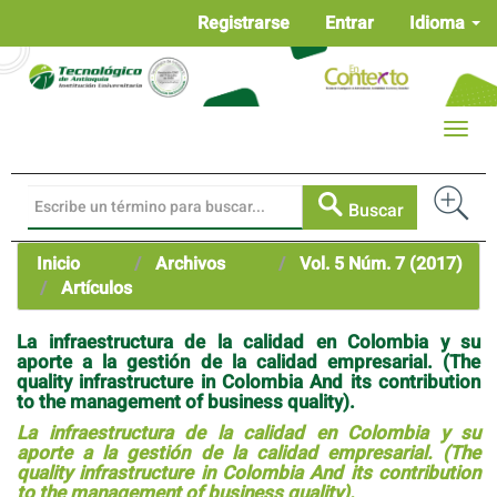
Navegación
Registrarse
Entrar
Idioma
principal
Contenido
principal
Barra
Toggle
lateral
naviga
Buscar
Inicio
Archivos
Vol. 5 Núm. 7 (2017)
Artículos
La infraestructura de la calidad en Colombia y su
aporte a la gestión de la calidad empresarial. (The
quality infrastructure in Colombia And its contribution
to the management of business quality).
La infraestructura de la calidad en Colombia y su
aporte a la gestión de la calidad empresarial. (The
quality infrastructure in Colombia And its contribution
to the management of business quality).