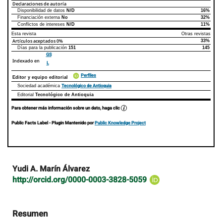
Declaraciones de autoría
Disponibilidad de datos
N/D
16%
Declaraciones de autoría
Este artículo
Otros artículos
Financiación externa
No
32%
Conflictos de intereses
N/D
11%
Esta revista
Otras revistas
Artículos aceptados
0%
33%
Días para la publicación
151
145
GS
Indexado en
L
Perfiles
Editor y equipo editorial
Tecnológico de Antioquia
Sociedad académica
Editorial
Tecnológico de Antioquia
Para obtener más información sobre un dato, haga clic
Public Facts Label
- Plugin Mantenido por
Public Knowledge Project
Contenido
Yudi A. Marín Álvarez
principal
http://orcid.org/0000-0003-3828-5059
del
artículo
Resumen