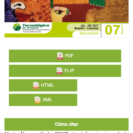
PDF
FLIP
HTML
XML
Cómo citar