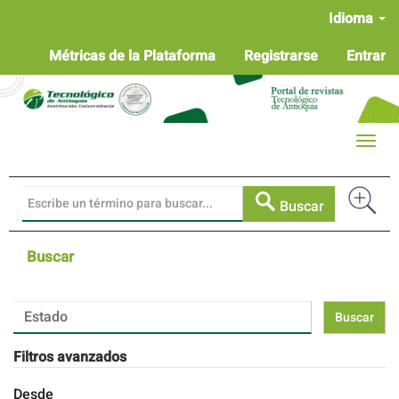
Navegación
Idioma
principal
Contenido
Métricas de la Plataforma
Registrarse
Entrar
principal
Barra
lateral
Toggle
naviga
Buscar
Buscar
Buscar
artículos
por
Filtros avanzados
Desde