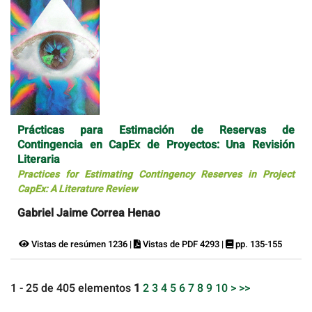
Prácticas para Estimación de Reservas de
Contingencia en CapEx de Proyectos: Una Revisión
Literaria
Practices for Estimating Contingency Reserves in Project
CapEx: A Literature Review
Gabriel Jaime Correa Henao
Vistas de resúmen 1236 |
Vistas de PDF 4293 |
pp. 135-155
1 - 25 de 405 elementos
1
2
3
4
5
6
7
8
9
10
>
>>