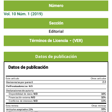
Número
Vol. 10 Núm. 1 (2019)
Sección
Editorial
Términos de Licencia
(VER)
Datos de publicación
Datos de publicación
Este artículo
Otros artículos
Revisores/as por pares
0
2.4
Perfil evaluadores/as N/D
Declaraciones de autoría
Disponibilidad de datos
N/D
16%
Declaraciones de autoría
Este artículo
Otros artículos
Financiación externa
N/D
32%
Conflictos de intereses
N/D
11%
Esta revista
Otras revistas
Artículos aceptados
23%
33%