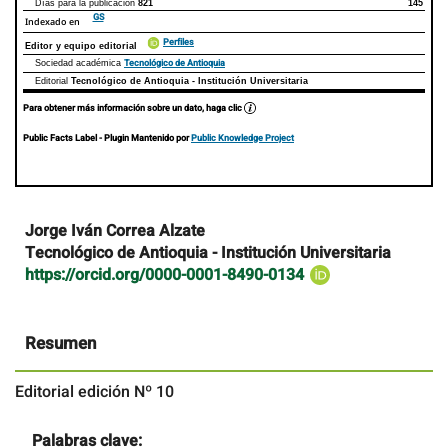
Días para la publicación
821
145
GS
Indexado en
Perfiles
Editor y equipo editorial
Tecnológico de Antioquia
Sociedad académica
Editorial
Tecnológico de Antioquia - Institución Universitaria
Para obtener más información sobre un dato, haga clic
Public Facts Label
- Plugin Mantenido por
Public Knowledge Project
Contenido
Jorge Iván Correa Alzate
principal
Tecnológico de Antioquia - Institución Universitaria
del
https://orcid.org/0000-0001-8490-0134
artículo
Resumen
Editorial edición Nº 10
Palabras clave: