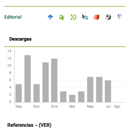
Editorial
Descargas
Detalles
del
artículo
Referencias
(VER)