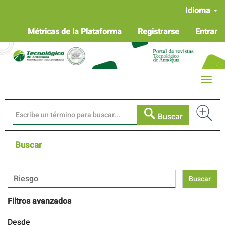
Navegación
Idioma
principal
Contenido
Métricas de la Plataforma
Registrarse
Entrar
principal
Barra
lateral
Toggle
naviga
Buscar
Buscar
Buscar
artículos
por
Filtros avanzados
Desde