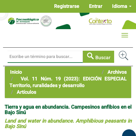
Navegación
Registrarse
Entrar
Idioma
principal
Contenido
principal
Barra
Toggle
lateral
naviga
Buscar
Inicio
Archivos
Vol. 11 Núm. 19 (2023): EDICIÓN ESPECIAL
Territorio, ruralidades y desarrollo
Artículos
Tierra y agua en abundancia. Campesinos anfibios en el
Bajo Sinú
Land and water in abundance. Amphibious peasants in
Bajo Sinú