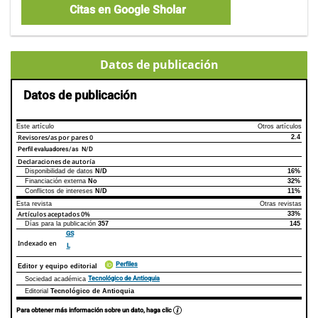
Citas en Google Sholar
Datos de publicación
Datos de publicación
Este artículo
Otros artículos
Revisores/as por pares
0
2.4
Perfil evaluadores/as N/D
Declaraciones de autoría
Disponibilidad de datos
N/D
16%
Declaraciones de autoría
Este artículo
Otros artículos
Financiación externa
No
32%
Conflictos de intereses
N/D
11%
Esta revista
Otras revistas
Artículos aceptados
0%
33%
Días para la publicación
357
145
GS
Indexado en
L
Perfiles
Editor y equipo editorial
Tecnológico de Antioquia
Sociedad académica
Editorial
Tecnológico de Antioquia
Para obtener más información sobre un dato, haga clic