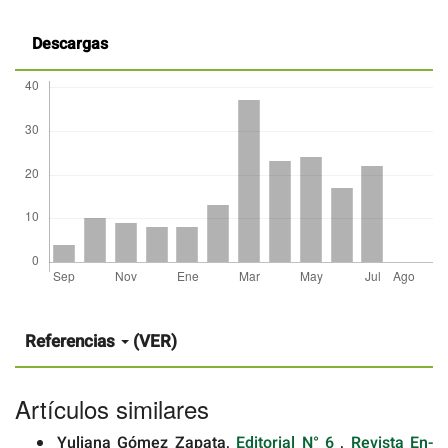
Descargas
Detalles
del
artículo
Referencias
(VER)
Artículos similares
Yuliana Gómez Zapata,
Editorial N° 6
,
Revista En-