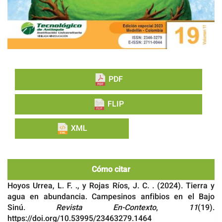
PDF
FLIP
XML
Cómo citar
Hoyos Urrea, L. F. ., y Rojas Ríos, J. C. . (2024). Tierra y
agua en abundancia. Campesinos anfibios en el Bajo
Sinú.
Revista En-Contexto
,
11
(19).
https://doi.org/10.53995/23463279.1464