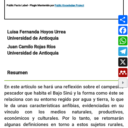
Public Facts Label
- Plugin Mantenido por
Public Knowledge Project
Contenido
Luisa Fernanda Hoyos Urrea
principal
Universidad de Antioquia
del
artículo
Juan Camilo Rojas Ríos
Universidad de Antioquia
Resumen
En este artículo se hará una reflexión sobre el campesino
pescador que habita el Bajo Sinú y la forma como éste se
relaciona con su entorno regido por agua y tierra, lo que
le da unas características anfibias, evidenciadas en su
vínculo con los medios naturales, productivos,
económicos y culturales. Por lo tanto, se retomarán
algunas definiciones en torno a estos sujetos rurales,