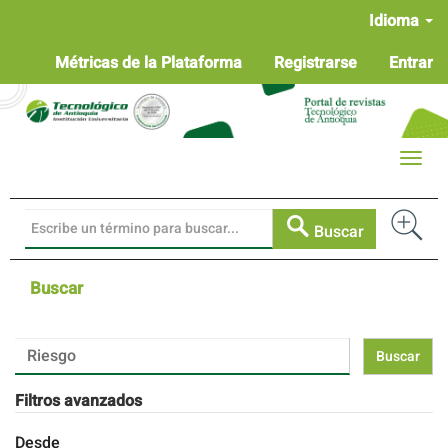
Navegación
Idioma
principal
Contenido
Métricas de la Plataforma
Registrarse
Entrar
principal
Barra
lateral
Toggle
naviga
Buscar
Buscar
Buscar
artículos
por
Filtros avanzados
Desde