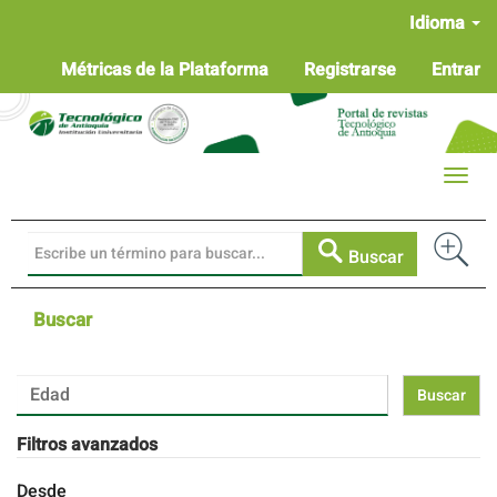
Navegación
Idioma
principal
Contenido
Métricas de la Plataforma
Registrarse
Entrar
principal
Barra
lateral
Toggle
naviga
Buscar
Buscar
Buscar
artículos
por
Filtros avanzados
Desde