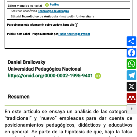
Perfiles
Editor y equipo editorial
Tecnológico de Antioquia
Sociedad académica
Editorial
Tecnológico de Antioquia - Institución Universitaria
Para obtener más información sobre un dato, haga clic
Public Facts Label
- Plugin Mantenido por
Public Knowledge Project
Contenido
Daniel Brailovsky
principal
Universidad Pedagógica Nacional
del
https://orcid.org/0000-0002-1995-9401
artículo
Resumen
En este artículo se ensaya un análisis de las categorías
“tradicional” y “nuevo” empleadas para dar cuenta de
posicionamientos pedagógicos, didácticos y educativos
en general. Se parte de la hipótesis de que, bajo la falsa