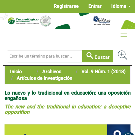
Navegación
Registrarse
Entrar
Idioma
principal
Contenido
principal
Barra
Toggle
lateral
naviga
Buscar
Inicio
Archivos
Vol. 9 Núm. 1 (2018)
Artículos de investigación
Lo nuevo y lo tradicional en educación: una oposición
engañosa
The new and the traditional in education: a deceptive
opposition
Barra
lateral