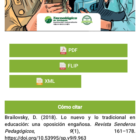
PDF
FLIP
XML
Cómo citar
Brailovsky, D. (2018). Lo nuevo y lo tradicional en
educación: una oposición engañosa.
Revista Senderos
Pedagógicos
,
9
(1), 161–178.
https://doi.org/10.53995/sp.v9i9.963