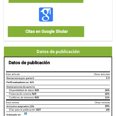
Citas en Google Sholar
Datos de publicación
Datos de publicación
Este artículo
Otros artículos
Revisores/as por pares
0
2.4
Perfil evaluadores/as N/D
Declaraciones de autoría
Disponibilidad de datos
N/D
16%
Declaraciones de autoría
Este artículo
Otros artículos
Financiación externa
N/D
32%
Conflictos de intereses
N/D
11%
Esta revista
Otras revistas
Artículos aceptados
23%
33%
Días para la publicación
1027
145
GS
Indexado en