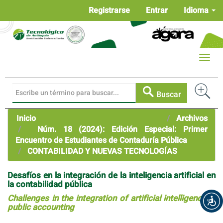
Navegación
Registrarse
Entrar
Idioma
principal
Contenido
principal
Barra
Toggle
lateral
naviga
Buscar
Inicio
Archivos
Núm. 18 (2024): Edición Especial: Primer
Encuentro de Estudiantes de Contaduría Pública
CONTABILIDAD Y NUEVAS TECNOLOGÍAS
Desafíos en la integración de la inteligencia artificial en
la contabilidad pública
Challenges in the integration of artificial intelligence in
public accounting