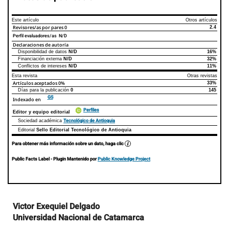
Este artículo
Otros artículos
Revisores/as por pares
0
2.4
Perfil evaluadores/as N/D
Declaraciones de autoría
Disponibilidad de datos
N/D
16%
Declaraciones de autoría
Este artículo
Otros artículos
Financiación externa
N/D
32%
Conflictos de intereses
N/D
11%
Esta revista
Otras revistas
Artículos aceptados
0%
33%
Días para la publicación
0
145
GS
Indexado en
Perfiles
Editor y equipo editorial
Tecnológico de Antioquia
Sociedad académica
Editorial
Sello Editorial Tecnológico de Antioquia
Para obtener más información sobre un dato, haga clic
Public Facts Label
- Plugin Mantenido por
Public Knowledge Project
Contenido
Victor Exequiel Delgado
principal
Universidad Nacional de Catamarca
del