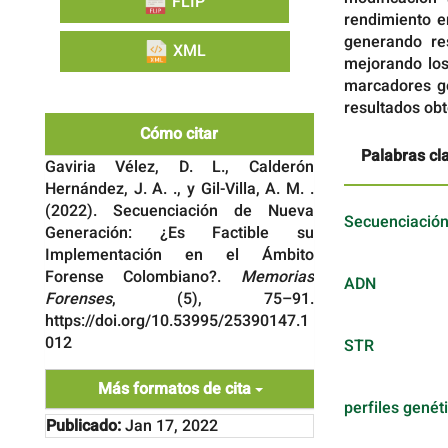
FLIP
rendimiento e
generando re
XML
mejorando los
marcadores ge
resultados obt
Cómo citar
Palabras cl
Gaviria Vélez, D. L., Calderón
Hernández, J. A. ., y Gil-Villa, A. M. .
(2022). Secuenciación de Nueva
Secuenciación
Generación: ¿Es Factible su
Implementación en el Ámbito
Forense Colombiano?.
Memorias
ADN
Forenses
, (5), 75–91.
https://doi.org/10.53995/25390147.1
012
STR
Más formatos de cita
perfiles genét
Publicado:
Jan 17, 2022