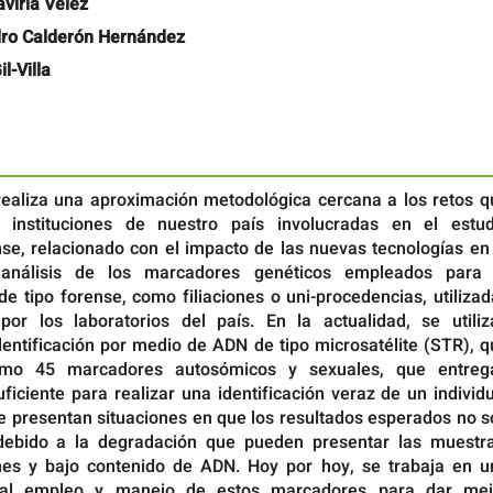
viria Vélez
dro Calderón Hernández
l-Villa
 realiza una aproximación metodológica cercana a los retos q
s instituciones de nuestro país involucradas en el estud
nse, relacionado con el impacto de las nuevas tecnologías en
 análisis de los marcadores genéticos empleados para 
 de tipo forense, como filiaciones o uni-procedencias, utiliza
r los laboratorios del país. En la actualidad, se utiliz
dentificación por medio de ADN de tipo microsatélite (STR), 
imo 45 marcadores autosómicos y sexuales, que entreg
ficiente para realizar una identificación veraz de un individ
se presentan situaciones en que los resultados esperados no 
debido a la degradación que pueden presentar las muestra
es y bajo contenido de ADN. Hoy por hoy, se trabaja en u
 al empleo y manejo de estos marcadores para dar mej