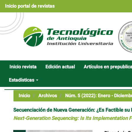
Navegación
Inicio portal de revistas
principal
Contenido
principal
Barra
lateral
Inicio revista
Edición actual
Artículos en prepublic
Estadísticas
Inicio
Archivos
Núm. 5 (2022): Enero - Diciemb
Secuenciación de Nueva Generación: ¿Es Factible s
Next-Generation Sequencing: Is Its Implementation Fe