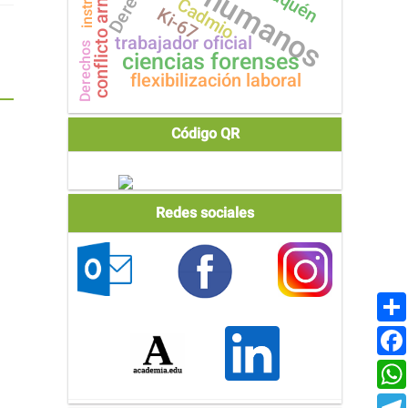
conflicto armado
Derecho
Cadmio
Ki-67
trabajador oficial
Derechos
ciencias forenses
flexibilización laboral
Código QR
redes
Redes sociales