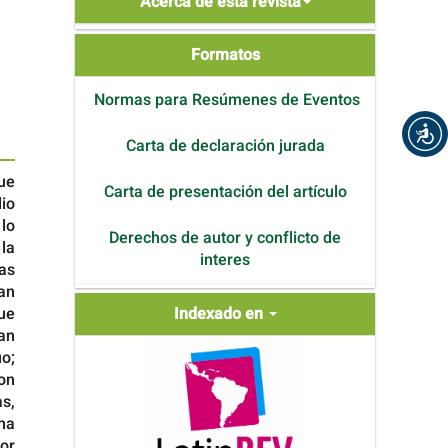
Acerca de esta revista
de
Formatos
Formatos
Normas para Resúmenes de Eventos
Carta de declaración jurada
ue
Carta de presentación del artículo
io
 lo
Derechos de autor y conflicto de
la
interes
das
an
Indexada
que
Indexado en
en
an
uo;
son
s,
na
or