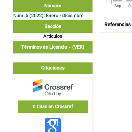
Número
Detalles
Núm. 5 (2022): Enero - Diciembre
del
artículo
Referencias
Sección
Artículos
Términos de Licencia
(VER)
Citaciones
Citas en Crossref
0