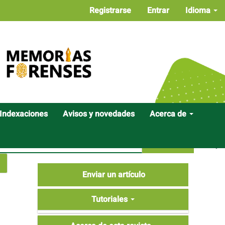
Registrarse
Entrar
Idioma
Indexaciones
Avisos y novedades
Acerca de
Buscar
Enviar
Enviar un artículo
un
Tutoriales
artículo
Tutoriales
Acerca