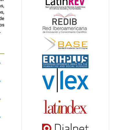
s,
s,
de
los
.