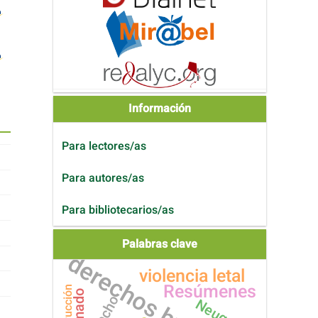
Información
Para lectores/as
Para autores/as
Para bibliotecarios/as
Palabras clave
derechos humanos
violencia letal
Resúmenes
instrucción
Neuquén