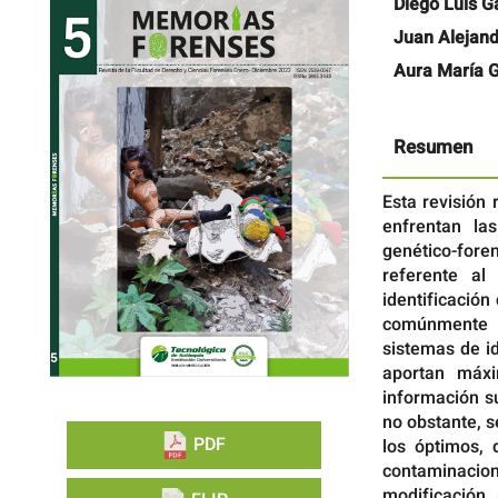
Barra
Contenido
Diego Luis Ga
lateral
principal
Juan Alejan
del
del
artículo
artículo
Aura María Gi
Resumen
Esta revisión
enfrentan la
genético-fore
referente al
identificación
comúnmente po
sistemas de i
aportan máx
información su
no obstante, 
PDF
los óptimos, 
contaminacion
modificación