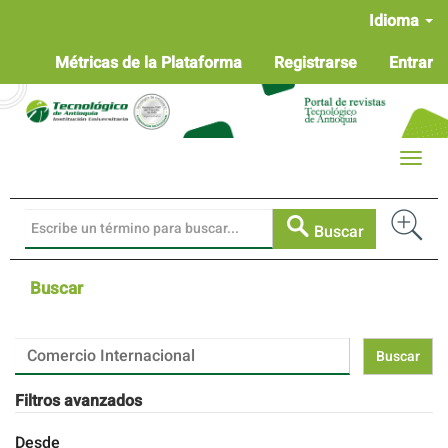
Navegación
Idioma
principal
Contenido
Métricas de la Plataforma
Registrarse
Entrar
principal
Barra
lateral
Toggle
naviga
Buscar
Buscar
Buscar
artículos
por
Filtros avanzados
Desde