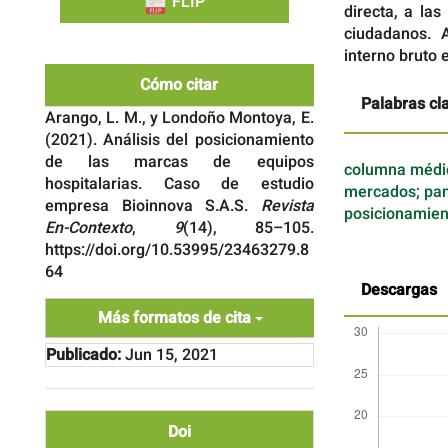
FLIP
directa, a las
ciudadanos. 
interno bruto 
Cómo citar
Palabras cl
Arango, L. M., y Londoño Montoya, E.
(2021). Análisis del posicionamiento
de las marcas de equipos
columna médic
hospitalarias. Caso de estudio
mercados; pan
empresa Bioinnova S.A.S.
Revista
posicionamient
En-Contexto
,
9
(14), 85–105.
https://doi.org/10.53995/23463279.8
64
Descargas
Más formatos de cita
Publicado:
Jun 15, 2021
Doi