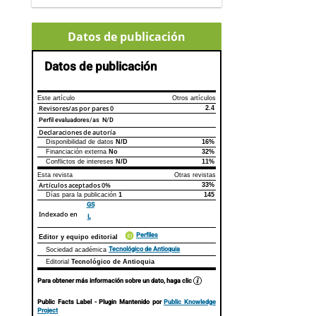
Datos de publicación
Datos de publicación
Este artículo
Otros artículos
Revisores/as por pares
0
2.4
Perfil evaluadores/as N/D
Declaraciones de autoría
Disponibilidad de datos
N/D
16%
Declaraciones de autoría
Este artículo
Otros artículos
Financiación externa
No
32%
Conflictos de intereses
N/D
11%
Esta revista
Otras revistas
Artículos aceptados
0%
33%
Días para la publicación
1
145
GS
Indexado en
L
Perfiles
Editor y equipo editorial
Tecnológico de Antioquia
Sociedad académica
Editorial
Tecnológico de Antioquia
Para obtener más información sobre un dato, haga clic
Public Facts Label
- Plugin Mantenido por
Public Knowledge
Project