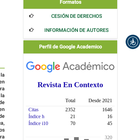
Formatos
Formatos
CESIÓN DE DERECHOS
INFORMACIÓN DE AUTORES
Scholar
Perfil de Google Academico
 la
en
ra
 la
 de
en
de
a,
os
ra