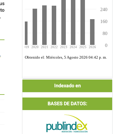
sus
to
.
Indexada
Indexado en
por:
BASES DE DATOS: