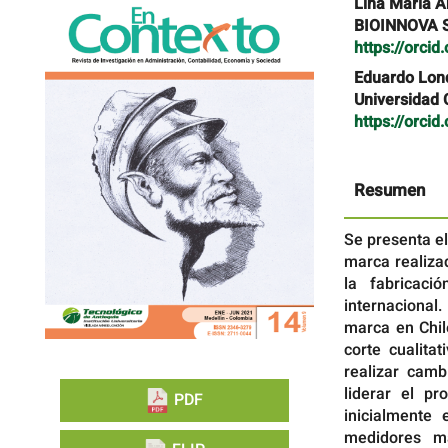
Barra
Contenido
Lina María 
lateral
principal
BIOINNOVA S
del
del
https://orci
artículo
artículo
Eduardo Lon
Universidad 
https://orci
Resumen
Se presenta el
marca realiza
la fabricac
internacional.
marca en Chil
corte cualita
realizar camb
liderar el pr
PDF
inicialmente 
medidores ma