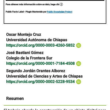
Para obtener más información sobre un dato, haga clic
Public Facts Label
- Plugin Mantenido por
Public Knowledge Project
Contenido
Oscar Montejo Cruz
principal
Universidad Autónoma de Chiapas
del
https://orcid.org/0000-0003-4260-5852
artículo
José Bastiani Gómez
Colegio de la Frontera Sur
https://orcid.org/0000-0001-7184-4508
Segundo Jordán Orantes Alborez
Universidad de Ciencias y Artes de Chiapas
https://orcid.org/0000-0002-5228-9534
Resumen