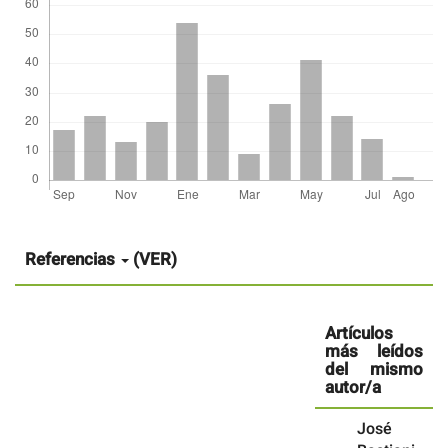
Detalles
del
artículo
Referencias
(VER)
Artículos
más leídos
del mismo
autor/a
José