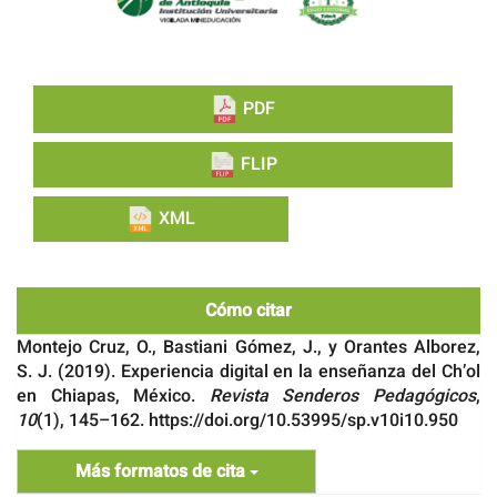
PDF
FLIP
XML
Cómo citar
Montejo Cruz, O., Bastiani Gómez, J., y Orantes Alborez,
S. J. (2019). Experiencia digital en la enseñanza del Ch’ol
en Chiapas, México.
Revista Senderos Pedagógicos
,
10
(1), 145–162. https://doi.org/10.53995/sp.v10i10.950
Más formatos de cita