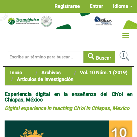
Navegación
Registrarse
Entrar
Idioma
principal
Contenido
principal
Barra
Toggle
lateral
naviga
Buscar
Inicio
Archivos
Vol. 10 Núm. 1 (2019)
Artículos de investigación
Experiencia digital en la enseñanza del Ch’ol en
Chiapas, México
Digital experience in teaching Ch’ol in Chiapas, Mexico
Barra
lateral
del