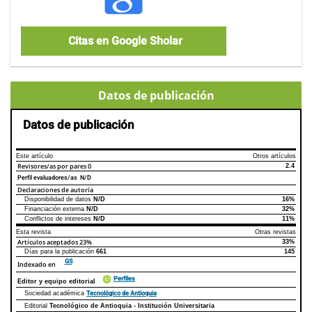
Citas en Google Sholar
Datos de publicación
Datos de publicación
Este artículo
Otros artículos
Revisores/as por pares
0
2.4
Perfil evaluadores/as N/D
Declaraciones de autoría
Disponibilidad de datos
N/D
16%
Declaraciones de autoría
Este artículo
Otros artículos
Financiación externa
N/D
32%
Conflictos de intereses
N/D
11%
Esta revista
Otras revistas
Artículos aceptados
23%
33%
Días para la publicación
661
145
GS
Indexado en
Perfiles
Editor y equipo editorial
Tecnológico de Antioquia
Sociedad académica
Editorial
Tecnológico de Antioquia - Institución Universitaria