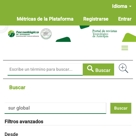
Navegación
Idioma
principal
Contenido
Métricas de la Plataforma
Registrarse
Entrar
principal
Barra
lateral
Toggle
naviga
Buscar
Buscar
Buscar
artículos
por
Filtros avanzados
Desde