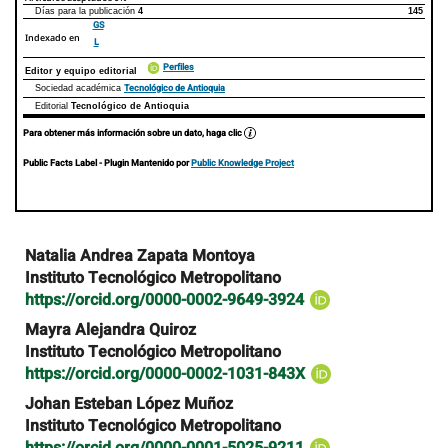
Días para la publicación
4
145
GS
Indexado en
L
Perfiles
Editor y equipo editorial
Tecnológico de Antioquia
Sociedad académica
Editorial
Tecnológico de Antioquia
Para obtener más información sobre un dato, haga clic
Public Facts Label
- Plugin Mantenido por
Public Knowledge Project
Contenido
Natalia Andrea Zapata Montoya
principal
Instituto Tecnológico Metropolitano
del
https://orcid.org/0000-0002-9649-3924
artículo
Mayra Alejandra Quiroz
Instituto Tecnológico Metropolitano
https://orcid.org/0000-0002-1031-843X
Johan Esteban López Muñoz
Instituto Tecnológico Metropolitano
https://orcid.org/0000-0001-5025-9211