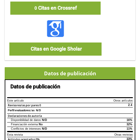
Citas en Crossref
0
Citas en Google Sholar
Datos de publicación
Datos de publicación
Este artículo
Otros artículos
Revisores/as por pares
0
2.4
Perfil evaluadores/as N/D
Declaraciones de autoría
Disponibilidad de datos
N/D
16%
Declaraciones de autoría
Este artículo
Otros artículos
Financiación externa
No
32%
Conflictos de intereses
N/D
11%
Esta revista
Otras revistas
Artículos aceptados
0%
33%