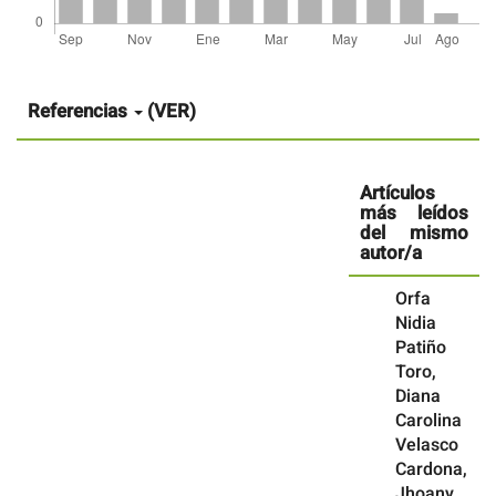
Detalles
del
artículo
Referencias
(VER)
Artículos
más leídos
del mismo
autor/a
Orfa
Nidia
Patiño
Toro,
Diana
Carolina
Velasco
Cardona,
Jhoany