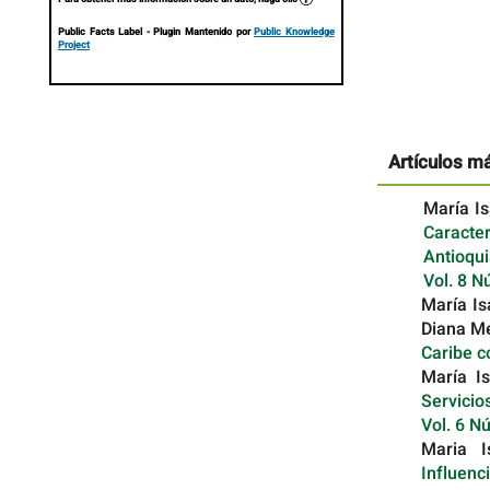
Public Facts Label
- Plugin Mantenido por
Public Knowledge
Project
Artículos m
María I
Caracte
Antioqu
Vol. 8 N
María Is
Diana M
Caribe 
María I
Servici
Vol. 6 N
Maria I
Influenc