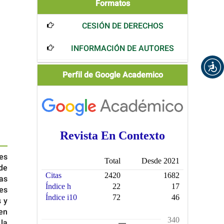
Formatos
Formatos
CESIÓN DE DERECHOS
INFORMACIÓN DE AUTORES
Scholar
Perfil de Google Academico
nes
de
as
es
 y
en
la