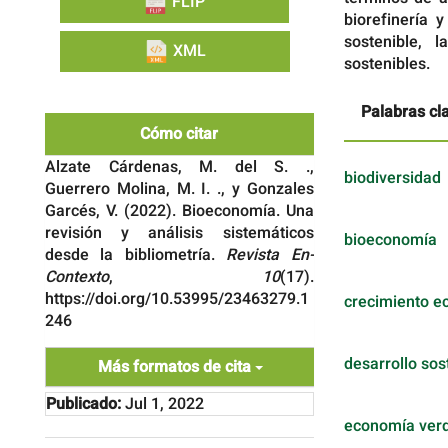
FLIP
biorefinería 
sostenible, 
XML
sostenibles.
Palabras cl
Cómo citar
Alzate Cárdenas, M. del S. .,
biodiversidad
Guerrero Molina, M. I. ., y Gonzales
Garcés, V. (2022). Bioeconomía. Una
revisión y análisis sistemáticos
bioeconomía
desde la bibliometría.
Revista En-
Contexto
,
10
(17).
https://doi.org/10.53995/23463279.1
crecimiento e
246
desarrollo sos
Más formatos de cita
Publicado:
Jul 1, 2022
economía ver