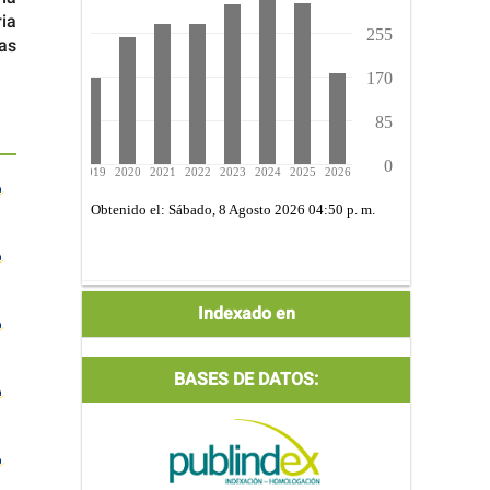
ia
as
Indexada
Indexado en
por:
BASES DE DATOS: