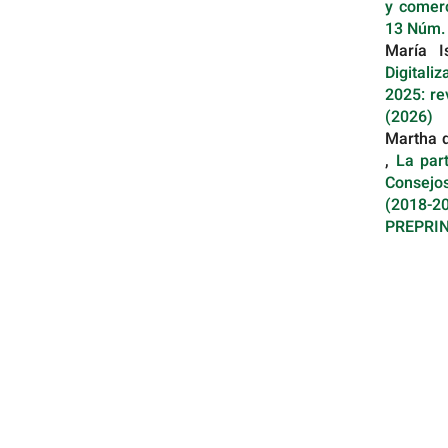
y comerc
13 Núm.
María I
Digitali
2025: re
(2026)
Martha d
,
La par
Consejo
(2018-
PREPRI