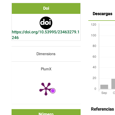
Doi
Descargas
https://doi.org/10.53995/23463279.1
246
Dimensions
PlumX
Detalles
del
artículo
Referencias
Número