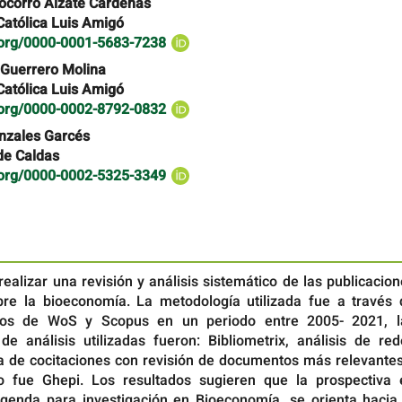
ocorro Alzate Cárdenas
Católica Luis Amigó
d.org/0000-0001-5683-7238
 Guerrero Molina
Católica Luis Amigó
d.org/0000-0002-8792-0832
nzales Garcés
de Caldas
d.org/0000-0002-5325-3349
 realizar una revisión y análisis sistemático de las publicacio
bre la bioeconomía. La metodología utilizada fue a través 
os de WoS y Scopus en un periodo entre 2005- 2021, l
de análisis utilizadas fueron: Bibliometrix, análisis de red
a de cocitaciones con revisión de documentos más relevantes
o fue Ghepi. Los resultados sugieren que la prospectiva 
genda para investigación en Bioeconomía, se orienta hacia 