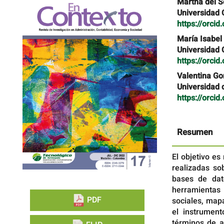
Barra
Contenido
Martha del S
lateral
principal
Universidad 
del
del
https://orci
artículo
artículo
María Isabel
Universidad 
https://orci
Valentina Go
Universidad 
https://orci
Resumen
El objetivo es
realizadas so
bases de dat
herramientas 
PDF
sociales, map
el instrument
términos de a