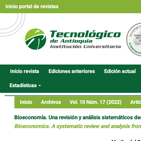
Navegación
Inicio portal de revistas
principal
Contenido
principal
Barra
lateral
Inicio revista
Ediciones anteriores
Edición actual
Estadísticas
Inicio
Archivos
Vol. 10 Núm. 17 (2022)
Artíc
Bioeconomía. Una revisión y análisis sistemáticos de
Bioeconomics. A systematic review and analysis from