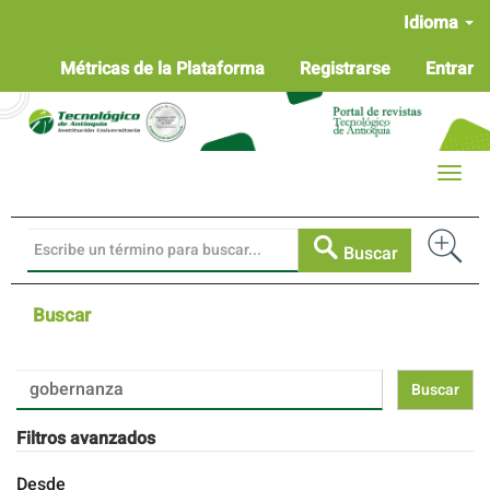
Navegación
Idioma
principal
Contenido
Métricas de la Plataforma
Registrarse
Entrar
principal
Barra
lateral
Toggle
naviga
Buscar
Buscar
Buscar
artículos
por
Filtros avanzados
Desde