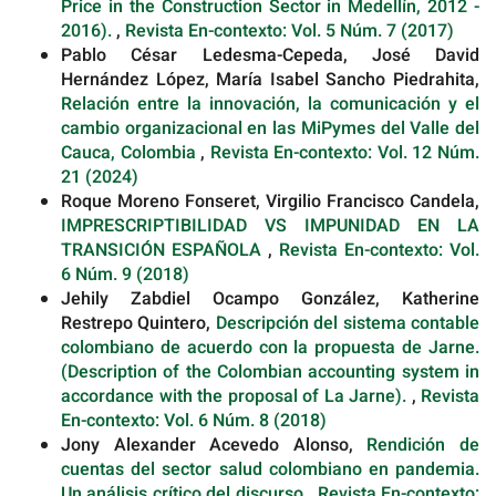
Price in the Construction Sector in Medellín, 2012 -
2016).
,
Revista En-contexto: Vol. 5 Núm. 7 (2017)
Pablo César Ledesma-Cepeda, José David
Hernández López, María Isabel Sancho Piedrahita,
Relación entre la innovación, la comunicación y el
cambio organizacional en las MiPymes del Valle del
Cauca, Colombia
,
Revista En-contexto: Vol. 12 Núm.
21 (2024)
Roque Moreno Fonseret, Virgilio Francisco Candela,
IMPRESCRIPTIBILIDAD VS IMPUNIDAD EN LA
TRANSICIÓN ESPAÑOLA
,
Revista En-contexto: Vol.
6 Núm. 9 (2018)
Jehily Zabdiel Ocampo González, Katherine
Restrepo Quintero,
Descripción del sistema contable
colombiano de acuerdo con la propuesta de Jarne.
(Description of the Colombian accounting system in
accordance with the proposal of La Jarne).
,
Revista
En-contexto: Vol. 6 Núm. 8 (2018)
Jony Alexander Acevedo Alonso,
Rendición de
cuentas del sector salud colombiano en pandemia.
Un análisis crítico del discurso
,
Revista En-contexto: