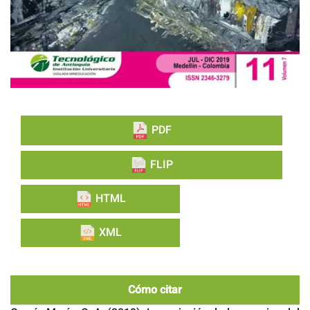
PDF
FLIP
HTML
XML
Cómo citar