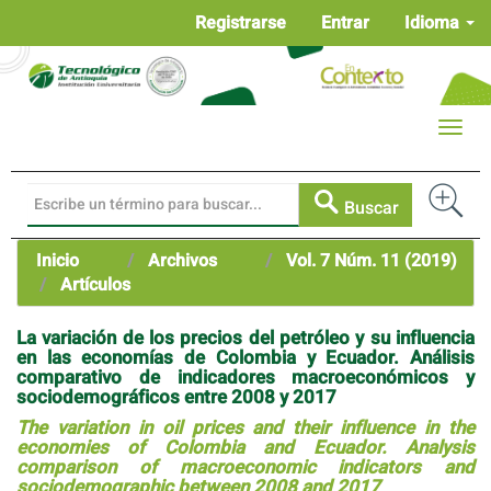
Navegación
Registrarse
Entrar
Idioma
principal
Contenido
principal
Barra
Toggle
lateral
naviga
Buscar
Inicio
Archivos
Vol. 7 Núm. 11 (2019)
Artículos
La variación de los precios del petróleo y su influencia
en las economías de Colombia y Ecuador. Análisis
comparativo de indicadores macroeconómicos y
sociodemográficos entre 2008 y 2017
The variation in oil prices and their influence in the
economies of Colombia and Ecuador. Analysis
comparison of macroeconomic indicators and
sociodemographic between 2008 and 2017