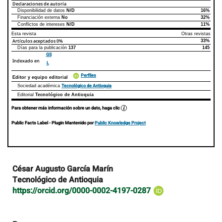
Declaraciones de autoría
Disponibilidad de datos
N/D
16%
Declaraciones de autoría
Este artículo
Otros artículos
Financiación externa
No
32%
Conflictos de intereses
N/D
11%
Esta revista
Otras revistas
Artículos aceptados
0%
33%
Días para la publicación
137
145
GS
Indexado en
L
Perfiles
Editor y equipo editorial
Tecnológico de Antioquia
Sociedad académica
Editorial
Tecnológico de Antioquia
Para obtener más información sobre un dato, haga clic
Public Facts Label
- Plugin Mantenido por
Public Knowledge Project
Contenido
César Augusto García Marín
principal
Tecnológico de Antioquia
del
https://orcid.org/0000-0002-4197-0287
artículo