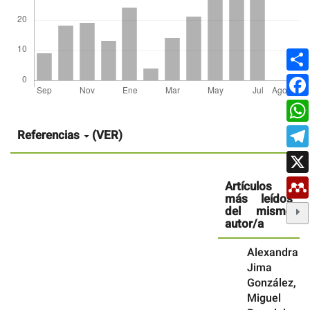
Detalles
del
artículo
Referencias
(VER)
Artículos
más leídos
del mismo
autor/a
Alexandra
Jima
González,
Miguel